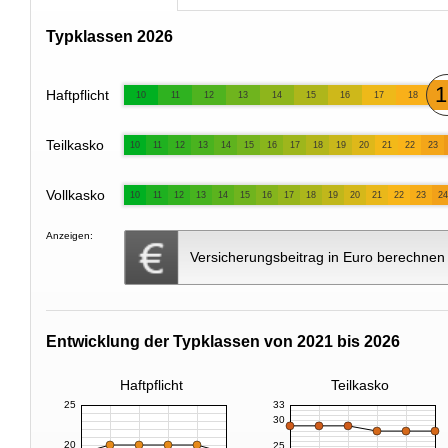
Typklassen 2026
1
Haftpflicht
10
11
12
13
14
15
16
17
18
Teilkasko
10
11
12
13
14
15
16
17
18
19
20
21
22
23
Vollkasko
10
11
12
13
14
15
16
17
18
19
20
21
22
23
24
Anzeigen:
Versicherungsbeitrag in Euro berechnen
Entwicklung der Typklassen von 2021 bis 2026
Haftpflicht
Teilkasko
25
33
30
20
25