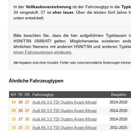
In der
Vollkaskoversicherung
ist der Fahrzeugtyp in die
Typk
34 eingestuft. 27 ist
eher teuer
. Über die letzten fünf Jahre 
unten entwickelt.
Bitte beachten Sie, dass die hier aufgeführten Typklassen 
HSN/TSN
0588/ATI
gelten. Möglicherweise existieren and
ähnlichen Namens mit anderen HSN/TSN und anderen Typkl
einen Fahrzeugtypen eindeutig.
Alle Angaben sind ohne Gewähr. Fehler oder zwischenzeitliche Änderungen könne
Ähnliche Fahrzeugtypen
KH
TK
VK
Fahrzeugtyp
Baujahre
19
28
27
Audi
A6 3.0 TDI Quattro Avant Allroad
2014-2018
19
28
27
Audi
A6 3.0 TDI Quattro Avant Allroad
2014-2018
18
27
26
Audi
A6 3.0 TDI Quattro Avant Allroad
2014-2018
18
25
23
Audi
A6 3.0 TDI Quattro Avant Allroad
2011-2015