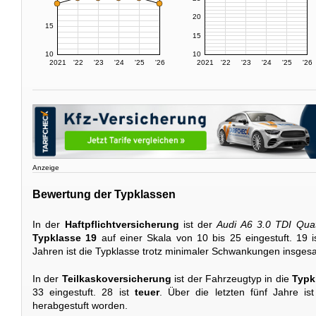
20
15
15
10
10
2021
'22
'23
'24
'25
'26
2021
'22
'23
'24
'25
'26
Anzeige
Bewertung der Typklassen
In der
Haftpflichtversicherung
ist der
Audi A6 3.0 TDI Quat
Typklasse 19
auf einer Skala von 10 bis 25 eingestuft. 19 
Jahren ist die Typklasse trotz minimaler Schwankungen insges
In der
Teilkaskoversicherung
ist der Fahrzeugtyp in die
Typk
33 eingestuft. 28 ist
teuer
. Über die letzten fünf Jahre is
herabgestuft worden.