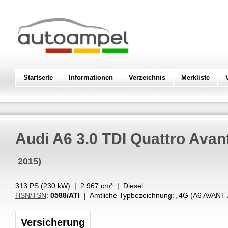
Startseite
Informationen
Verzeichnis
Merkliste
Audi
A6 3.0 TDI Quattro Avan
2015)
313 PS (
230
kW
) |
2.967
cm³
|
Diesel
HSN/TSN
:
0588/ATI
| Amtliche Typbezeichnung: „
4G (A6 AVANT
Versicherung