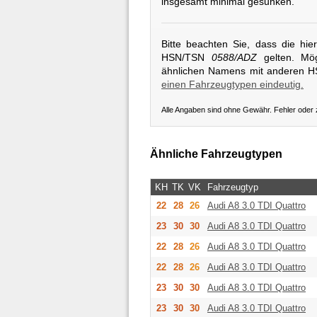
insgesamt minimal gesunken.
Bitte beachten Sie, dass die hi
HSN/TSN
0588/ADZ
gelten. Mög
ähnlichen Namens mit anderen 
einen Fahrzeugtypen eindeutig.
Alle Angaben sind ohne Gewähr. Fehler oder
Ähnliche Fahrzeugtypen
KH
TK
VK
Fahrzeugtyp
22
28
26
Audi
A8 3.0 TDI Quattro
23
30
30
Audi
A8 3.0 TDI Quattro
22
28
26
Audi
A8 3.0 TDI Quattro
22
28
26
Audi
A8 3.0 TDI Quattro
23
30
30
Audi
A8 3.0 TDI Quattro
23
30
30
Audi
A8 3.0 TDI Quattro