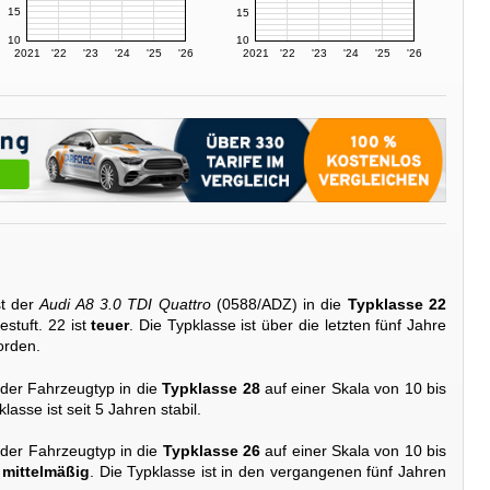
15
15
10
10
2021
'22
'23
'24
'25
'26
2021
'22
'23
'24
'25
'26
st der
Audi A8 3.0 TDI Quattro
(0588/ADZ) in die
Typklasse 22
estuft. 22 ist
teuer
. Die Typklasse ist über die letzten fünf Jahre
orden.
 der Fahrzeugtyp in die
Typklasse 28
auf einer Skala von 10 bis
klasse ist seit 5 Jahren stabil.
 der Fahrzeugtyp in die
Typklasse 26
auf einer Skala von 10 bis
mittelmäßig
. Die Typklasse ist in den vergangenen fünf Jahren