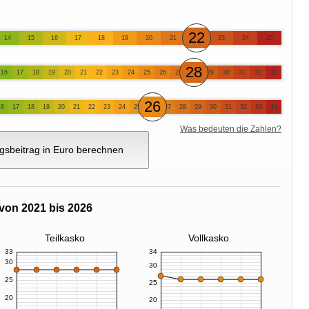
22
14
15
16
17
18
19
20
21
23
24
25
28
16
17
18
19
20
21
22
23
24
25
26
27
29
30
31
32
33
26
16
17
18
19
20
21
22
23
24
25
27
28
29
30
31
32
33
34
Was bedeuten die Zahlen?
gsbeitrag in Euro berechnen
von 2021 bis 2026
Teilkasko
Vollkasko
33
34
30
30
25
25
20
20