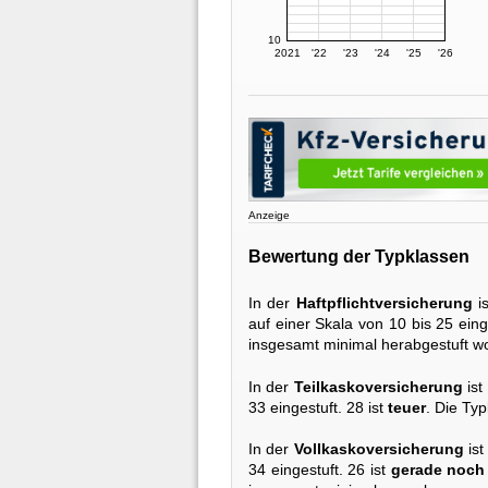
10
2021
'22
'23
'24
'25
'26
Anzeige
Bewertung der Typklassen
In der
Haftpflichtversicherung
i
auf einer Skala von 10 bis 25 eing
insgesamt minimal herabgestuft w
In der
Teilkaskoversicherung
ist
33 eingestuft. 28 ist
teuer
. Die Typ
In der
Vollkaskoversicherung
ist
34 eingestuft. 26 ist
gerade noch 