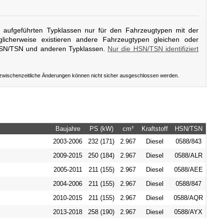
er aufgeführten Typklassen nur für den Fahrzeugtypen mit der
licherweise existieren andere Fahrzeugtypen gleichen oder
HSN/TSN und anderen Typklassen.
Nur die HSN/TSN identifiziert
 zwischenzeitliche Änderungen können nicht sicher ausgeschlossen werden.
Baujahre
PS (kW)
cm³
Kraftstoff
HSN/TSN
2003-2006
232 (171)
2.967
Diesel
0588/843
2009-2015
250 (184)
2.967
Diesel
0588/ALR
2005-2011
211 (155)
2.967
Diesel
0588/AEE
2004-2006
211 (155)
2.967
Diesel
0588/847
2010-2015
211 (155)
2.967
Diesel
0588/AQR
2013-2018
258 (190)
2.967
Diesel
0588/AYX