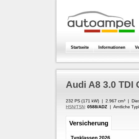
Startseite
Informationen
V
Audi
A8 3.0 TDI 
232 PS (
171
kW
) |
2.967
cm³
|
Die
HSN/TSN
:
0588/ADZ
| Amtliche Typ
Versicherung
Typklassen 2026