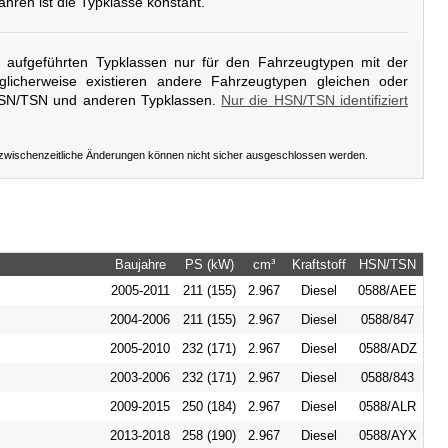
Jahren ist die Typklasse konstant.
er aufgeführten Typklassen nur für den Fahrzeugtypen mit der
licherweise existieren andere Fahrzeugtypen gleichen oder
HSN/TSN und anderen Typklassen.
Nur die HSN/TSN identifiziert
 zwischenzeitliche Änderungen können nicht sicher ausgeschlossen werden.
Baujahre
PS (kW)
cm³
Kraftstoff
HSN/TSN
2005-2011
211 (155)
2.967
Diesel
0588/AEE
2004-2006
211 (155)
2.967
Diesel
0588/847
2005-2010
232 (171)
2.967
Diesel
0588/ADZ
2003-2006
232 (171)
2.967
Diesel
0588/843
2009-2015
250 (184)
2.967
Diesel
0588/ALR
2013-2018
258 (190)
2.967
Diesel
0588/AYX