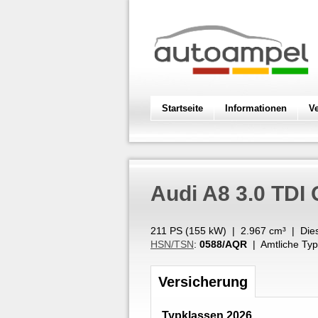
Startseite
Informationen
V
Audi
A8 3.0 TDI 
211 PS (
155
kW
) |
2.967
cm³
|
Die
HSN/TSN
:
0588/AQR
| Amtliche Typ
Versicherung
Typklassen 2026