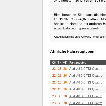
34 eingestuft. 30 ist
teuer
. Seit 5 
Bitte beachten Sie, dass die hi
HSN/TSN
0588/AQR
gelten. Mög
ähnlichen Namens mit anderen 
einen Fahrzeugtypen eindeutig.
Alle Angaben sind ohne Gewähr. Fehler oder
Ähnliche Fahrzeugtypen
KH
TK
VK
Fahrzeugtyp
22
28
26
Audi
A8 3.0 TDI Quattro
22
28
26
Audi
A8 3.0 TDI Quattro
22
28
26
Audi
A8 3.0 TDI Quattro
22
28
26
Audi
A8 3.0 TDI Quattro
23
30
30
Audi
A8 3.0 TDI Quattro
23
30
30
Audi
A8 3.0 TDI Quattro