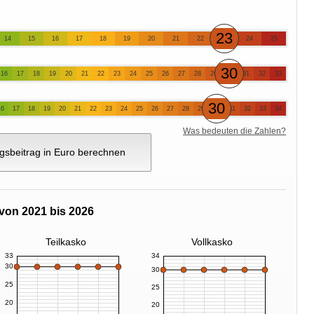
23
14
15
16
17
18
19
20
21
22
24
25
30
16
17
18
19
20
21
22
23
24
25
26
27
28
29
31
32
33
30
16
17
18
19
20
21
22
23
24
25
26
27
28
29
31
32
33
34
Was bedeuten die Zahlen?
gsbeitrag in Euro berechnen
von 2021 bis 2026
Teilkasko
Vollkasko
33
34
30
30
25
25
20
20