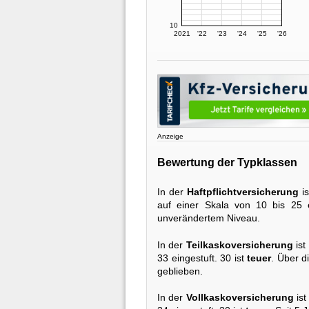
10
2021
'22
'23
'24
'25
'26
Anzeige
Bewertung der Typklassen
In der
Haftpflichtversicherung
is
auf einer Skala von 10 bis 25 e
unverändertem Niveau.
In der
Teilkaskoversicherung
ist
33 eingestuft. 30 ist
teuer
. Über d
geblieben.
In der
Vollkaskoversicherung
ist