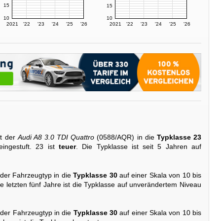
15
15
10
10
2021
'22
'23
'24
'25
'26
2021
'22
'23
'24
'25
'26
t der
Audi A8 3.0 TDI Quattro
(0588/AQR) in die
Typklasse 23
ingestuft. 23 ist
teuer
. Die Typklasse ist seit 5 Jahren auf
 der Fahrzeugtyp in die
Typklasse 30
auf einer Skala von 10 bis
ie letzten fünf Jahre ist die Typklasse auf unverändertem Niveau
 der Fahrzeugtyp in die
Typklasse 30
auf einer Skala von 10 bis