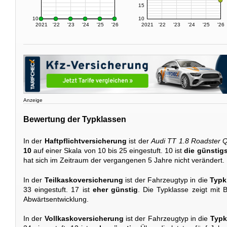
15
10
10
2021
'22
'23
'24
'25
'26
2021
'22
'23
'24
'25
'26
Anzeige
Bewertung der Typklassen
In der
Haftpflichtversicherung
ist der
Audi TT 1.8 Roadster Q
10
auf einer Skala von 10 bis 25 eingestuft. 10 ist
die günstigs
hat sich im Zeitraum der vergangenen 5 Jahre nicht verändert.
In der
Teilkaskoversicherung
ist der Fahrzeugtyp in die
Typk
33 eingestuft. 17 ist
eher günstig
. Die Typklasse zeigt mit B
Abwärtsentwicklung.
In der
Vollkaskoversicherung
ist der Fahrzeugtyp in die
Typk