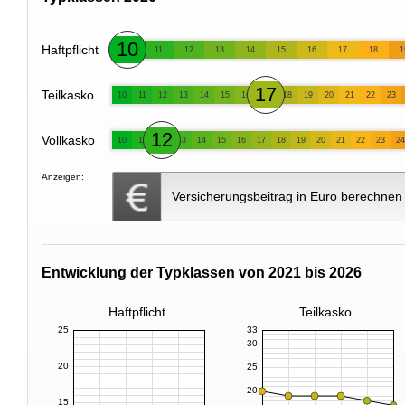
10
Haftpflicht
11
12
13
14
15
16
17
18
1
17
Teilkasko
10
11
12
13
14
15
16
18
19
20
21
22
23
12
Vollkasko
10
11
13
14
15
16
17
18
19
20
21
22
23
24
Anzeigen:
Versicherungsbeitrag in Euro berechnen
Entwicklung der Typklassen von 2021 bis 2026
Haftpflicht
Teilkasko
25
33
30
20
25
20
15