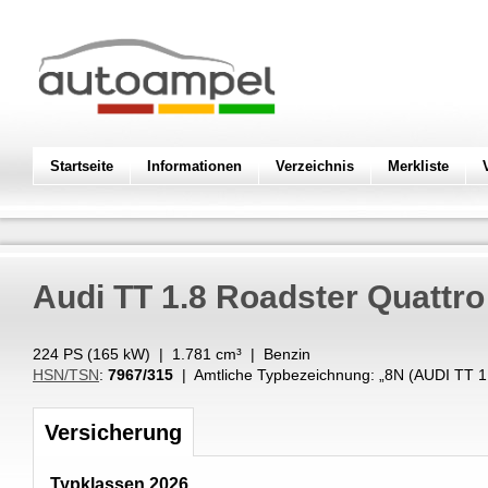
Startseite
Informationen
Verzeichnis
Merkliste
Audi
TT 1.8 Roadster Quattro
224 PS (
165
kW
) |
1.781
cm³
|
Benzin
HSN/TSN
:
7967/315
| Amtliche Typbezeichnung: „
8N (AUDI TT
Versicherung
Typklassen 2026