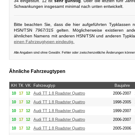
34 eingestuft. 12 ist
sehr günstig
. Über die letzten fünf Jahr
Schwankungen insgesamt minimal nach unten entwickelt.
Bitte beachten Sie, dass die hier aufgeführten Typklassen 
HSN/TSN
7967/315
gelten. Möglicherweise existieren and
ähnlichen Namens mit anderen HSN/TSN und anderen Typkl
einen Fahrzeugtypen eindeutig.
Alle Angaben sind ohne Gewähr. Fehler oder zwischenzeitliche Änderungen könne
Ähnliche Fahrzeugtypen
KH
TK
VK
Fahrzeugtyp
Baujahre
10
17
12
Audi
TT 1.8 Roadster Quattro
2006-2007
10
17
12
Audi
TT 1.8 Roadster Quattro
1998-2005
10
17
12
Audi
TT 1.8 Roadster Quattro
1999-2007
10
17
12
Audi
TT 1.8 Roadster Quattro
2006-2007
10
17
12
Audi
TT 1.8 Roadster Quattro
2005-2006