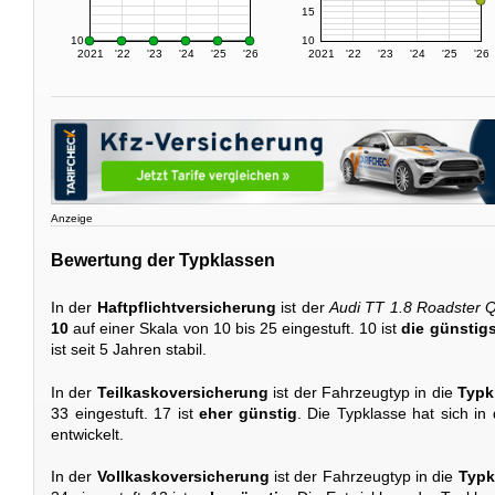
15
10
10
2021
'22
'23
'24
'25
'26
2021
'22
'23
'24
'25
'26
Anzeige
Bewertung der Typklassen
In der
Haftpflichtversicherung
ist der
Audi TT 1.8 Roadster Q
10
auf einer Skala von 10 bis 25 eingestuft. 10 ist
die günstigs
ist seit 5 Jahren stabil.
In der
Teilkaskoversicherung
ist der Fahrzeugtyp in die
Typk
33 eingestuft. 17 ist
eher günstig
. Die Typklasse hat sich in
entwickelt.
In der
Vollkaskoversicherung
ist der Fahrzeugtyp in die
Typk