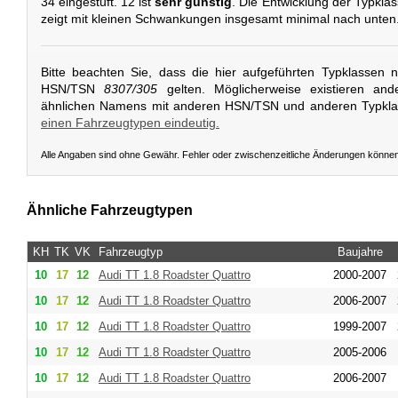
34 eingestuft. 12 ist
sehr günstig
. Die Entwicklung der Typkla
zeigt mit kleinen Schwankungen insgesamt minimal nach unten
Bitte beachten Sie, dass die hier aufgeführten Typklassen 
HSN/TSN
8307/305
gelten. Möglicherweise existieren and
ähnlichen Namens mit anderen HSN/TSN und anderen Typkl
einen Fahrzeugtypen eindeutig.
Alle Angaben sind ohne Gewähr. Fehler oder zwischenzeitliche Änderungen könne
Ähnliche Fahrzeugtypen
KH
TK
VK
Fahrzeugtyp
Baujahre
10
17
12
Audi
TT 1.8 Roadster Quattro
2000-2007
10
17
12
Audi
TT 1.8 Roadster Quattro
2006-2007
10
17
12
Audi
TT 1.8 Roadster Quattro
1999-2007
10
17
12
Audi
TT 1.8 Roadster Quattro
2005-2006
10
17
12
Audi
TT 1.8 Roadster Quattro
2006-2007