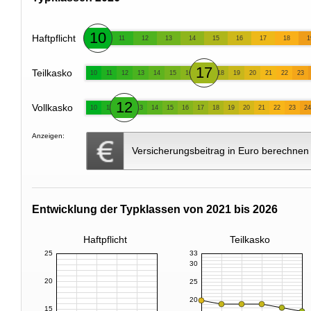
10
Haftpflicht
11
12
13
14
15
16
17
18
1
17
Teilkasko
10
11
12
13
14
15
16
18
19
20
21
22
23
12
Vollkasko
10
11
13
14
15
16
17
18
19
20
21
22
23
24
Anzeigen:
Versicherungsbeitrag in Euro berechnen
Entwicklung der Typklassen von 2021 bis 2026
Haftpflicht
Teilkasko
25
33
30
20
25
20
15