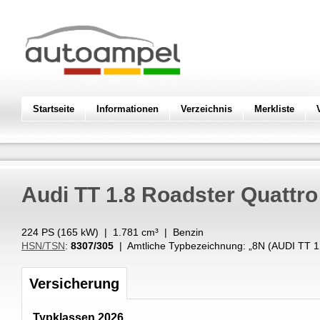
Startseite
Informationen
Verzeichnis
Merkliste
Audi
TT 1.8 Roadster Quattro
224 PS (
165
kW
) |
1.781
cm³
|
Benzin
HSN/TSN
:
8307/305
| Amtliche Typbezeichnung: „
8N (AUDI TT
Versicherung
Typklassen 2026