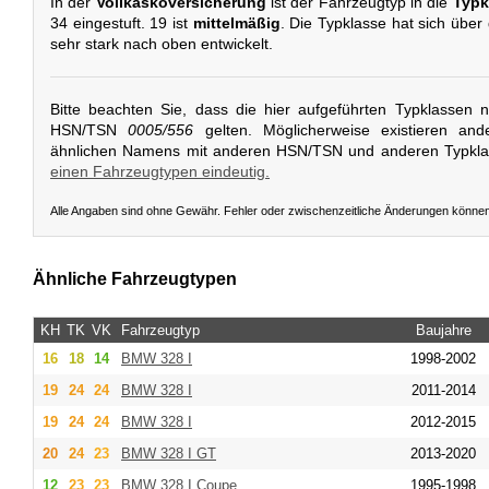
In der
Vollkaskoversicherung
ist der Fahrzeugtyp in die
Typk
34 eingestuft. 19 ist
mittelmäßig
. Die Typklasse hat sich über
sehr stark nach oben entwickelt.
Bitte beachten Sie, dass die hier aufgeführten Typklassen 
HSN/TSN
0005/556
gelten. Möglicherweise existieren and
ähnlichen Namens mit anderen HSN/TSN und anderen Typkl
einen Fahrzeugtypen eindeutig.
Alle Angaben sind ohne Gewähr. Fehler oder zwischenzeitliche Änderungen könne
Ähnliche Fahrzeugtypen
KH
TK
VK
Fahrzeugtyp
Baujahre
16
18
14
BMW
328 I
1998-2002
19
24
24
BMW
328 I
2011-2014
19
24
24
BMW
328 I
2012-2015
20
24
23
BMW
328 I GT
2013-2020
12
23
23
BMW
328 I Coupe
1995-1998