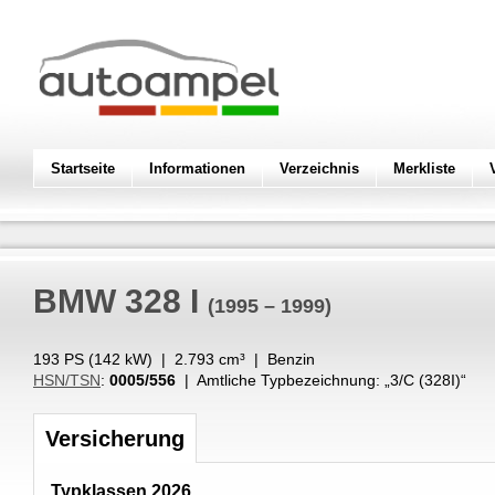
Startseite
Informationen
Verzeichnis
Merkliste
BMW
328 I
(1995 – 1999)
193 PS (
142
kW
) |
2.793
cm³
|
Benzin
HSN/TSN
:
0005/556
| Amtliche Typbezeichnung: „
3/C (328I)
“
Versicherung
Typklassen 2026