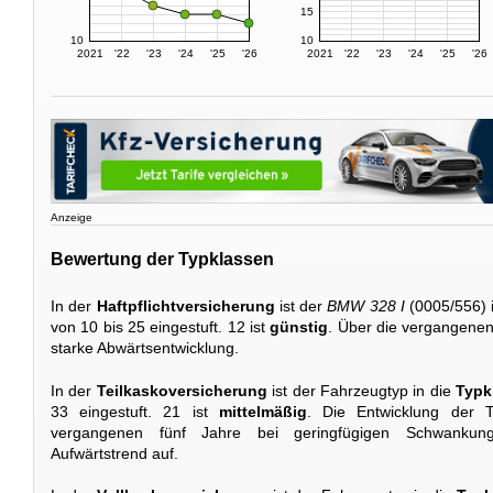
15
10
10
2021
'22
'23
'24
'25
'26
2021
'22
'23
'24
'25
'26
Anzeige
Bewertung der Typklassen
In der
Haftpflichtversicherung
ist der
BMW 328 I
(0005/556) 
von 10 bis 25 eingestuft. 12 ist
günstig
. Über die vergangenen 
starke Abwärtsentwicklung.
In der
Teilkaskoversicherung
ist der Fahrzeugtyp in die
Typk
33 eingestuft. 21 ist
mittelmäßig
. Die Entwicklung der T
vergangenen fünf Jahre bei geringfügigen Schwankun
Aufwärtstrend auf.