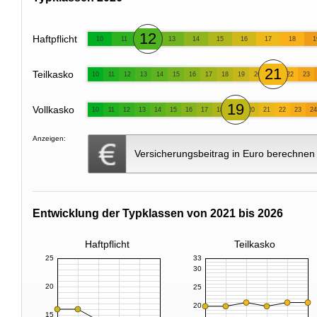
12
Haftpflicht
10
11
13
14
15
16
17
18
1
21
Teilkasko
10
11
12
13
14
15
16
17
18
19
20
22
23
19
Vollkasko
10
11
12
13
14
15
16
17
18
20
21
22
23
24
Anzeigen:
Versicherungsbeitrag in Euro berechnen
Entwicklung der Typklassen von 2021 bis 2026
Haftpflicht
Teilkasko
25
33
30
20
25
20
15