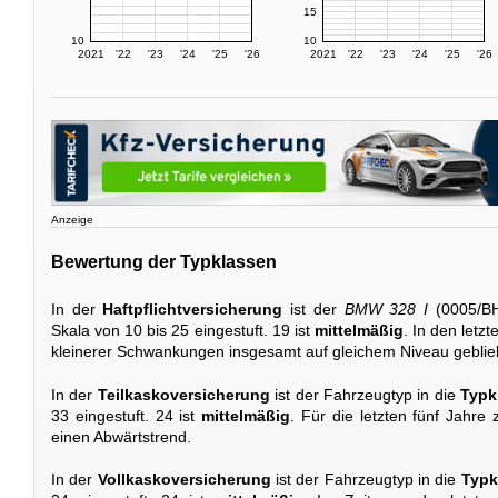
15
10
10
2021
'22
'23
'24
'25
'26
2021
'22
'23
'24
'25
'26
Anzeige
Bewertung der Typklassen
In der
Haftpflichtversicherung
ist der
BMW 328 I
(0005/BH
Skala von 10 bis 25 eingestuft. 19 ist
mittelmäßig
. In den letzt
kleinerer Schwankungen insgesamt auf gleichem Niveau geblie
In der
Teilkaskoversicherung
ist der Fahrzeugtyp in die
Typk
33 eingestuft. 24 ist
mittelmäßig
. Für die letzten fünf Jahre
einen Abwärtstrend.
In der
Vollkaskoversicherung
ist der Fahrzeugtyp in die
Typk