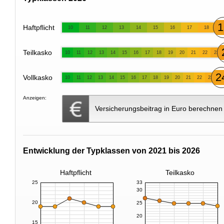
1
Haftpflicht
10
11
12
13
14
15
16
17
18
Teilkasko
10
11
12
13
14
15
16
17
18
19
20
21
22
23
2
Vollkasko
10
11
12
13
14
15
16
17
18
19
20
21
22
23
Anzeigen:
Versicherungsbeitrag in Euro berechnen
Entwicklung der Typklassen von 2021 bis 2026
Haftpflicht
Teilkasko
25
33
30
20
25
20
15