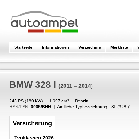
Startseite
Informationen
Verzeichnis
Merkliste
BMW
328 I
(2011 – 2014)
245 PS (
180
kW
) |
1.997
cm³
|
Benzin
HSN/TSN
:
0005/BHH
| Amtliche Typbezeichnung: „
3L (328I)
“
Versicherung
Typklassen 2026