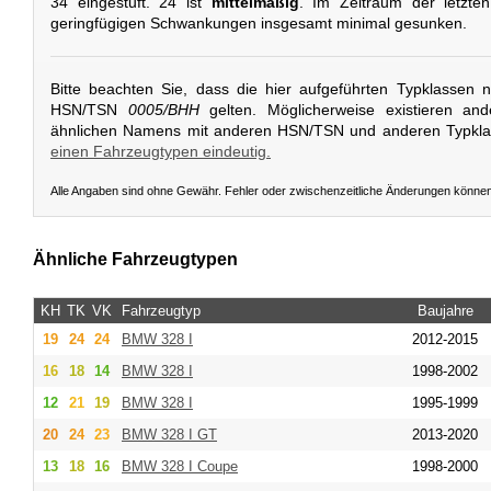
34 eingestuft. 24 ist
mittelmäßig
. Im Zeitraum der letzten
geringfügigen Schwankungen insgesamt minimal gesunken.
Bitte beachten Sie, dass die hier aufgeführten Typklassen 
HSN/TSN
0005/BHH
gelten. Möglicherweise existieren an
ähnlichen Namens mit anderen HSN/TSN und anderen Typkl
einen Fahrzeugtypen eindeutig.
Alle Angaben sind ohne Gewähr. Fehler oder zwischenzeitliche Änderungen könne
Ähnliche Fahrzeugtypen
KH
TK
VK
Fahrzeugtyp
Baujahre
19
24
24
BMW
328 I
2012-2015
16
18
14
BMW
328 I
1998-2002
12
21
19
BMW
328 I
1995-1999
20
24
23
BMW
328 I GT
2013-2020
13
18
16
BMW
328 I Coupe
1998-2000