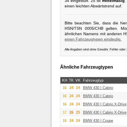
34 eingestuft. 25 ist
mittelmäßig
.
einen leichten Abwärtstrend auf.
Bitte beachten Sie, dass die hi
HSN/TSN
0005/CHB
gelten. Mög
ähnlichen Namens mit anderen 
einen Fahrzeugtypen eindeutig.
Alle Angaben sind ohne Gewähr. Fehler oder
Ähnliche Fahrzeugtypen
KH
TK
VK
Fahrzeugtyp
16
24
24
BMW
430 I Cabrio
16
24
24
BMW
430 I Cabrio
16
24
24
BMW
430 I Cabrio X-Drive
17
26
25
BMW
430 I Cabrio X-Drive
16
24
24
BMW
430 I Coupe