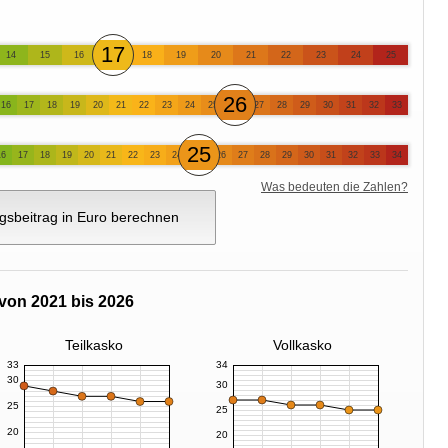
17
14
15
16
18
19
20
21
22
23
24
25
26
16
17
18
19
20
21
22
23
24
25
27
28
29
30
31
32
33
25
16
17
18
19
20
21
22
23
24
26
27
28
29
30
31
32
33
34
Was bedeuten die Zahlen?
gsbeitrag in Euro berechnen
von 2021 bis 2026
Teilkasko
Vollkasko
33
34
30
30
25
25
20
20