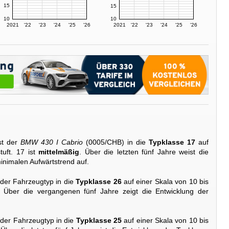
15
15
10
10
2021
'22
'23
'24
'25
'26
2021
'22
'23
'24
'25
'26
st der
BMW 430 I Cabrio
(0005/CHB) in die
Typklasse 17
auf
tuft. 17 ist
mittelmäßig
. Über die letzten fünf Jahre weist die
inimalen Aufwärtstrend auf.
 der Fahrzeugtyp in die
Typklasse 26
auf einer Skala von 10 bis
. Über die vergangenen fünf Jahre zeigt die Entwicklung der
 der Fahrzeugtyp in die
Typklasse 25
auf einer Skala von 10 bis