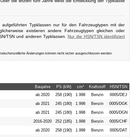
 Über die letzten fünf Jahre weist die Entwicklung der Typklasse
er aufgeführten Typklassen nur für den Fahrzeugtypen mit der
licherweise existieren andere Fahrzeugtypen gleichen oder
HSN/TSN und anderen Typklassen.
Nur die HSN/TSN identifiziert
 zwischenzeitliche Änderungen können nicht sicher ausgeschlossen werden.
Baujahre
PS (kW)
cm³
Kraftstoff
HSN/TSN
ab 2020
258 (190)
1.998
Benzin
0005/DEJ
ab 2021
245 (180)
1.998
Benzin
0005/DGK
ab 2021
245 (180)
1.998
Benzin
0005/DGN
2016-2020
252 (185)
1.998
Benzin
0005/CHF
ab 2020
258 (190)
1.998
Benzin
0005/DAT