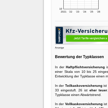
10
2021
'22
'23
'24
'25
'26
Anzeige
Bewertung der Typklassen
In der
Haftpflichtversicherung
i
einer Skala von 10 bis 25 einges
Entwicklung der Typklasse einen m
In der
Teilkaskoversicherung
ist
33 eingestuft. 26 ist
eher teuer
Typklasse einen Abwärtstrend.
In der
Vollkaskoversicherung
ist