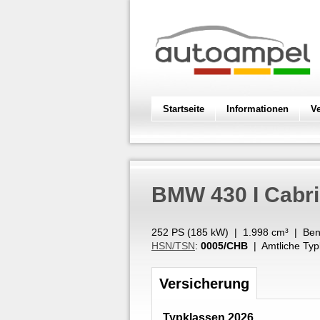
Startseite
Informationen
V
BMW
430 I Cabr
252 PS (
185
kW
) |
1.998
cm³
|
Ben
HSN/TSN
:
0005/CHB
| Amtliche Typ
Versicherung
Typklassen 2026