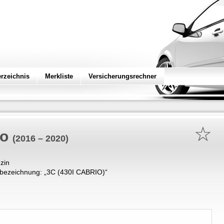
erzeichnis
Merkliste
Versicherungsrechner
☆
io
(2016 – 2020)
zin
bezeichnung: „
3C (430I CABRIO)
“