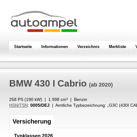
Startseite
Informationen
Verzeichnis
Merkliste
BMW
430 I Cabrio
(ab 2020)
258 PS (
190
kW
) |
1.998
cm³
|
Benzin
HSN/TSN
:
0005/DEJ
| Amtliche Typbezeichnung: „
G3C (430I CA
Versicherung
Typklassen 2026