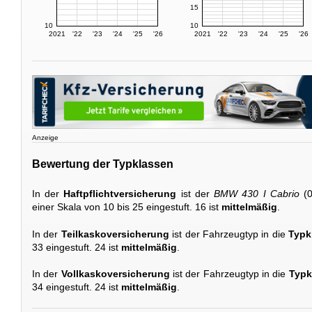
15
10
10
2021
'22
'23
'24
'25
'26
2021
'22
'23
'24
'25
'26
Anzeige
Bewertung der Typklassen
In der
Haftpflichtversicherung
ist der
BMW 430 I Cabrio
(0
einer Skala von 10 bis 25 eingestuft. 16 ist
mittelmäßig
.
In der
Teilkaskoversicherung
ist der Fahrzeugtyp in die
Typk
33 eingestuft. 24 ist
mittelmäßig
.
In der
Vollkaskoversicherung
ist der Fahrzeugtyp in die
Typk
34 eingestuft. 24 ist
mittelmäßig
.