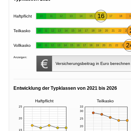
16
Haftpflicht
10
11
12
13
14
15
17
18
1
Teilkasko
10
11
12
13
14
15
16
17
18
19
20
21
22
23
2
Vollkasko
10
11
12
13
14
15
16
17
18
19
20
21
22
23
Anzeigen:
Versicherungsbeitrag in Euro berechnen
Entwicklung der Typklassen von 2021 bis 2026
Haftpflicht
Teilkasko
25
33
30
20
25
20
15