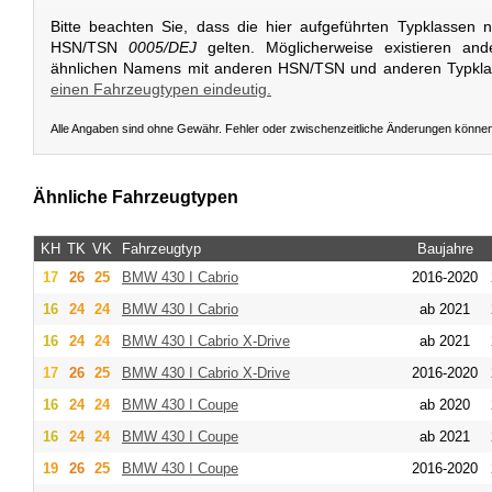
Bitte beachten Sie, dass die hier aufgeführten Typklassen 
HSN/TSN
0005/DEJ
gelten. Möglicherweise existieren an
ähnlichen Namens mit anderen HSN/TSN und anderen Typkl
einen Fahrzeugtypen eindeutig.
Alle Angaben sind ohne Gewähr. Fehler oder zwischenzeitliche Änderungen könne
Ähnliche Fahrzeugtypen
KH
TK
VK
Fahrzeugtyp
Baujahre
17
26
25
BMW
430 I Cabrio
2016-2020
16
24
24
BMW
430 I Cabrio
ab 2021
16
24
24
BMW
430 I Cabrio X-Drive
ab 2021
17
26
25
BMW
430 I Cabrio X-Drive
2016-2020
16
24
24
BMW
430 I Coupe
ab 2020
16
24
24
BMW
430 I Coupe
ab 2021
19
26
25
BMW
430 I Coupe
2016-2020