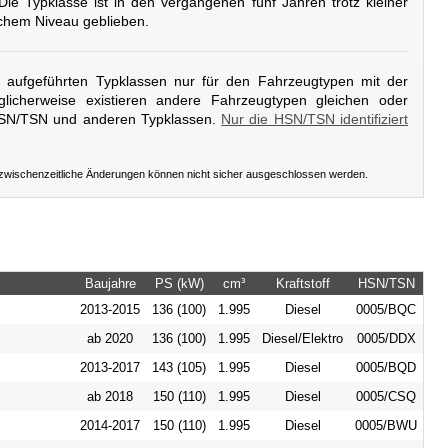
 Die Typklasse ist in den vergangenen fünf Jahren trotz kleiner
chem Niveau geblieben.
er aufgeführten Typklassen nur für den Fahrzeugtypen mit der
licherweise existieren andere Fahrzeugtypen gleichen oder
HSN/TSN und anderen Typklassen.
Nur die HSN/TSN identifiziert
 zwischenzeitliche Änderungen können nicht sicher ausgeschlossen werden.
Baujahre
PS (kW)
cm³
Kraftstoff
HSN/TSN
2013-2015
136 (100)
1.995
Diesel
0005/BQC
ab 2020
136 (100)
1.995
Diesel/Elektro
0005/DDX
2013-2017
143 (105)
1.995
Diesel
0005/BQD
ab 2018
150 (110)
1.995
Diesel
0005/CSQ
2014-2017
150 (110)
1.995
Diesel
0005/BWU