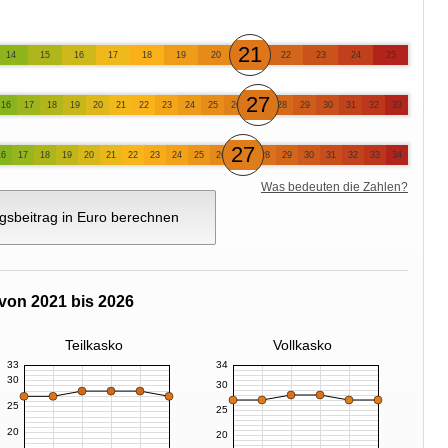
21
14
15
16
17
18
19
20
22
23
24
25
27
16
17
18
19
20
21
22
23
24
25
26
28
29
30
31
32
33
27
16
17
18
19
20
21
22
23
24
25
26
28
29
30
31
32
33
34
Was bedeuten die Zahlen?
gsbeitrag in Euro berechnen
von 2021 bis 2026
Teilkasko
Vollkasko
33
34
30
30
25
25
20
20