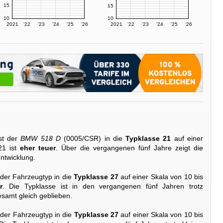
15
15
10
10
2021
'22
'23
'24
'25
'26
2021
'22
'23
'24
'25
'26
st der
BMW 518 D
(0005/CSR) in die
Typklasse 21
auf einer
21 ist
eher teuer
. Über die vergangenen fünf Jahre zeigt die
ntwicklung.
 der Fahrzeugtyp in die
Typklasse 27
auf einer Skala von 10 bis
r
. Die Typklasse ist in den vergangenen fünf Jahren trotz
samt gleich geblieben.
 der Fahrzeugtyp in die
Typklasse 27
auf einer Skala von 10 bis