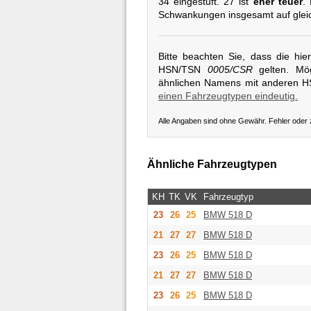
34 eingestuft. 27 ist
eher teuer
.
Schwankungen insgesamt auf glei
Bitte beachten Sie, dass die hi
HSN/TSN
0005/CSR
gelten. Mög
ähnlichen Namens mit anderen 
einen Fahrzeugtypen eindeutig.
Alle Angaben sind ohne Gewähr. Fehler oder
Ähnliche Fahrzeugtypen
KH
TK
VK
Fahrzeugtyp
23
26
25
BMW
518 D
21
27
27
BMW
518 D
23
26
25
BMW
518 D
21
27
27
BMW
518 D
23
26
25
BMW
518 D