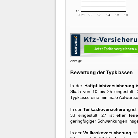
10
2021
'22
'23
'24
'25
'26
Anzeige
Bewertung der Typklassen
In der
Haftpflichtversicherung
i
Skala von 10 bis 25 eingestuft. 
Typklasse eine minimale Aufwärtse
In der
Teilkaskoversicherung
ist
33 eingestuft. 27 ist
eher teue
geringfügiger Schwankungen insge
In der
Vollkaskoversicherung
ist