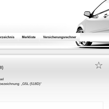
erzeichnis
Merkliste
Versicherungsrechner
☆
8)
sel
bezeichnung: „
G5L (518D)
“