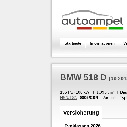
Startseite
Informationen
V
BMW
518 D
(ab 201
136 PS (
100
kW
) |
1.995
cm³
|
Die
HSN/TSN
:
0005/CSR
| Amtliche Typ
Versicherung
Typklassen 2026