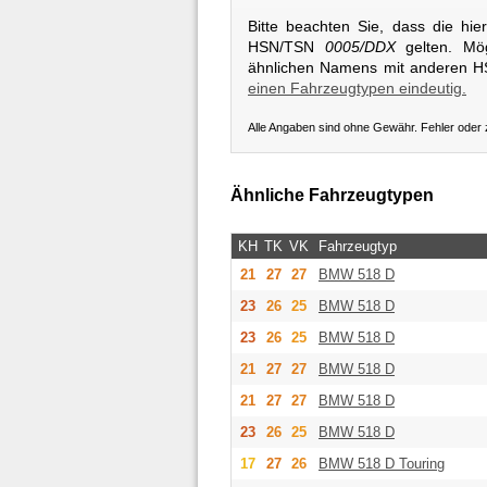
Bitte beachten Sie, dass die hi
HSN/TSN
0005/DDX
gelten. Mög
ähnlichen Namens mit anderen 
einen Fahrzeugtypen eindeutig.
Alle Angaben sind ohne Gewähr. Fehler oder
Ähnliche Fahrzeugtypen
KH
TK
VK
Fahrzeugtyp
21
27
27
BMW
518 D
23
26
25
BMW
518 D
23
26
25
BMW
518 D
21
27
27
BMW
518 D
21
27
27
BMW
518 D
23
26
25
BMW
518 D
17
27
26
BMW
518 D Touring