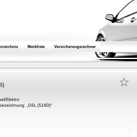
erzeichnis
Merkliste
Versicherungsrechner
☆
0)
sel/Elektro
bezeichnung: „
G5L (518D)
“