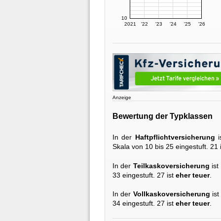
10
2021
'22
'23
'24
'25
'26
Anzeige
Bewertung der Typklassen
In der
Haftpflichtversicherung
i
Skala von 10 bis 25 eingestuft. 21 
In der
Teilkaskoversicherung
ist
33 eingestuft. 27 ist
eher teuer
.
In der
Vollkaskoversicherung
ist
34 eingestuft. 27 ist
eher teuer
.