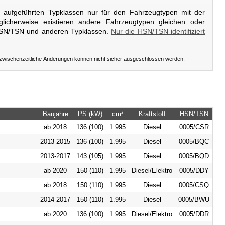
er aufgeführten Typklassen nur für den Fahrzeugtypen mit der
licherweise existieren andere Fahrzeugtypen gleichen oder
HSN/TSN und anderen Typklassen.
Nur die HSN/TSN identifiziert
 zwischenzeitliche Änderungen können nicht sicher ausgeschlossen werden.
Baujahre
PS (kW)
cm³
Kraftstoff
HSN/TSN
ab 2018
136 (100)
1.995
Diesel
0005/CSR
2013-2015
136 (100)
1.995
Diesel
0005/BQC
2013-2017
143 (105)
1.995
Diesel
0005/BQD
ab 2020
150 (110)
1.995
Diesel/Elektro
0005/DDY
ab 2018
150 (110)
1.995
Diesel
0005/CSQ
2014-2017
150 (110)
1.995
Diesel
0005/BWU
ab 2020
136 (100)
1.995
Diesel/Elektro
0005/DDR