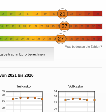
21
14
15
16
17
18
19
20
22
23
24
25
27
16
17
18
19
20
21
22
23
24
25
26
28
29
30
31
32
33
27
16
17
18
19
20
21
22
23
24
25
26
28
29
30
31
32
33
34
Was bedeuten die Zahlen?
gsbeitrag in Euro berechnen
von 2021 bis 2026
Teilkasko
Vollkasko
33
34
30
30
25
25
20
20