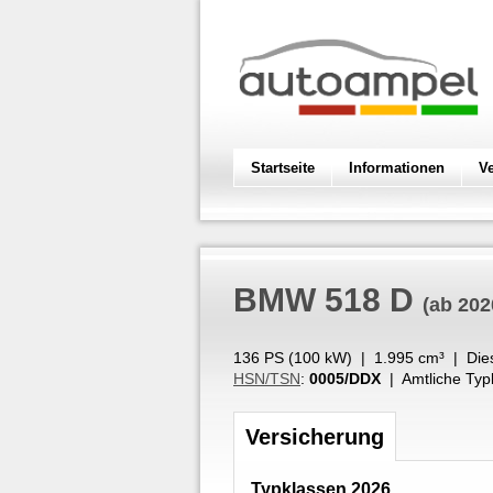
Startseite
Informationen
V
BMW
518 D
(ab 202
136 PS (
100
kW
) |
1.995
cm³
|
Die
HSN/TSN
:
0005/DDX
| Amtliche Typ
Versicherung
Typklassen 2026