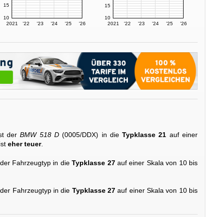
15
15
10
10
2021
'22
'23
'24
'25
'26
2021
'22
'23
'24
'25
'26
st der
BMW 518 D
(0005/DDX) in die
Typklasse 21
auf einer
ist
eher teuer
.
 der Fahrzeugtyp in die
Typklasse 27
auf einer Skala von 10 bis
 der Fahrzeugtyp in die
Typklasse 27
auf einer Skala von 10 bis