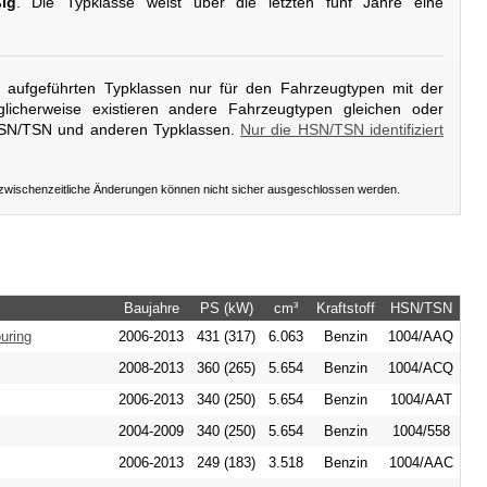
ßig
. Die Typklasse weist über die letzten fünf Jahre eine
er aufgeführten Typklassen nur für den Fahrzeugtypen mit der
licherweise existieren andere Fahrzeugtypen gleichen oder
HSN/TSN und anderen Typklassen.
Nur die HSN/TSN identifiziert
 zwischenzeitliche Änderungen können nicht sicher ausgeschlossen werden.
Baujahre
PS (kW)
cm³
Kraftstoff
HSN/TSN
uring
2006-2013
431 (317)
6.063
Benzin
1004/AAQ
2008-2013
360 (265)
5.654
Benzin
1004/ACQ
2006-2013
340 (250)
5.654
Benzin
1004/AAT
2004-2009
340 (250)
5.654
Benzin
1004/558
2006-2013
249 (183)
3.518
Benzin
1004/AAC