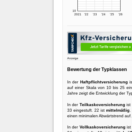
10
2021
'22
'23
'24
'25
'26
Anzeige
Bewertung der Typklassen
In der
Haftpflichtversicherung
i
auf einer Skala von 10 bis 25 ein
Jahre zeigt die Entwicklung der Ty
In der
Teilkaskoversicherung
ist
33 eingestuft. 22 ist
mittelmäßig
.
einen minimalen Abwärtstrend auf.
In der
Vollkaskoversicherung
ist