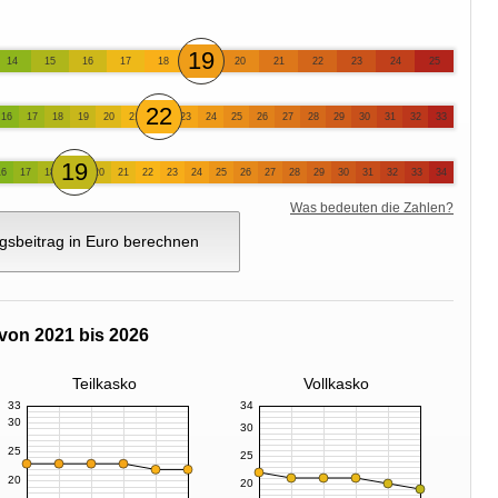
19
14
15
16
17
18
20
21
22
23
24
25
22
16
17
18
19
20
21
23
24
25
26
27
28
29
30
31
32
33
19
16
17
18
20
21
22
23
24
25
26
27
28
29
30
31
32
33
34
Was bedeuten die Zahlen?
gsbeitrag in Euro berechnen
von 2021 bis 2026
Teilkasko
Vollkasko
33
34
30
30
25
25
20
20