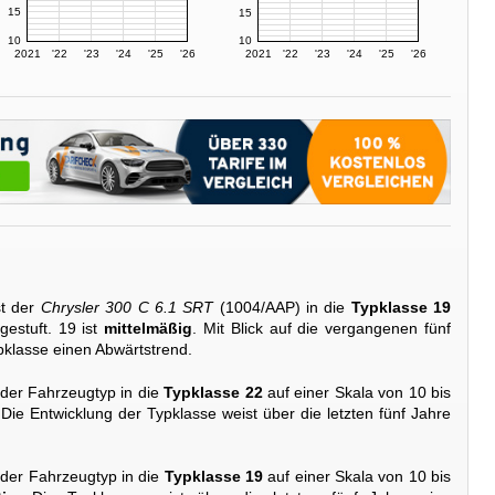
15
15
10
10
2021
'22
'23
'24
'25
'26
2021
'22
'23
'24
'25
'26
st der
Chrysler 300 C 6.1 SRT
(1004/AAP) in die
Typklasse 19
gestuft. 19 ist
mittelmäßig
. Mit Blick auf die vergangenen fünf
pklasse einen Abwärtstrend.
 der Fahrzeugtyp in die
Typklasse 22
auf einer Skala von 10 bis
 Die Entwicklung der Typklasse weist über die letzten fünf Jahre
 der Fahrzeugtyp in die
Typklasse 19
auf einer Skala von 10 bis