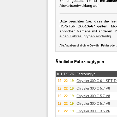
34 eingestuft. 19 ist
mittelmä
Abwärtsentwicklung auf.
Bitte beachten Sie, dass die hi
HSN/TSN
1004/AAP
gelten. Mög
ähnlichen Namens mit anderen 
einen Fahrzeugtypen eindeutig.
Alle Angaben sind ohne Gewähr. Fehler oder
Ähnliche Fahrzeugtypen
KH
TK
VK
Fahrzeugtyp
19
22
19
Chrysler
300 C 6.1 SRT To
19
22
19
Chrysler
300 C 5.7 V8
19
22
19
Chrysler
300 C 5.7 V8
19
22
19
Chrysler
300 C 5.7 V8
19
22
19
Chrysler
300 C 3.5 V6