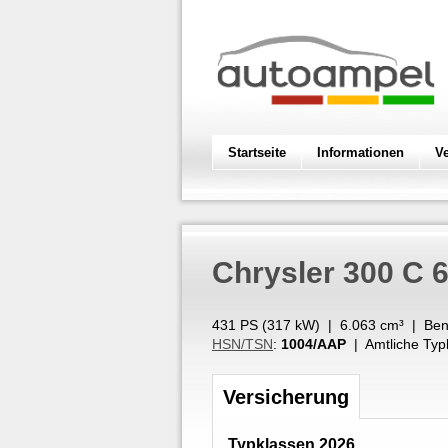
Startseite
Informationen
V
Chrysler
300 C 
431 PS (
317
kW
) |
6.063
cm³
|
Ben
HSN/TSN
:
1004/AAP
| Amtliche Typ
Versicherung
Typklassen 2026