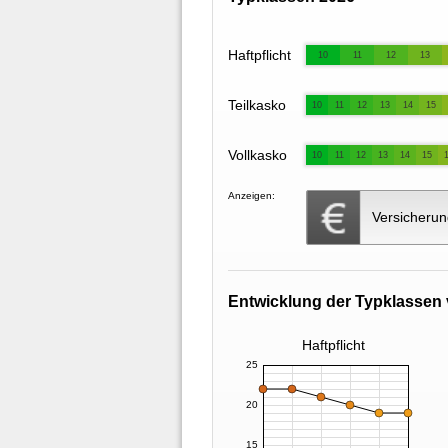
Haftpflicht
10
11
12
13
Teilkasko
10
11
12
13
14
15
Vollkasko
10
11
12
13
14
15
Anzeigen:
Versicherun
Entwicklung der Typklassen 
Haftpflicht
25
20
15