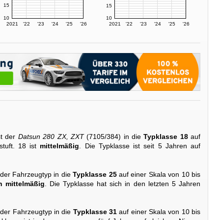
15
15
10
10
2021
'22
'23
'24
'25
'26
2021
'22
'23
'24
'25
'26
st der
Datsun 280 ZX, ZXT
(7105/384) in die
Typklasse 18
auf
tuft. 18 ist
mittelmäßig
. Die Typklasse ist seit 5 Jahren auf
 der Fahrzeugtyp in die
Typklasse 25
auf einer Skala von 10 bis
 mittelmäßig
. Die Typklasse hat sich in den letzten 5 Jahren
 der Fahrzeugtyp in die
Typklasse 31
auf einer Skala von 10 bis