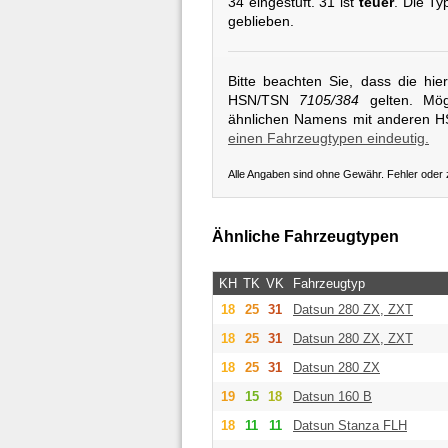
34 eingestuft. 31 ist
teuer
. Die Ty
geblieben.
Bitte beachten Sie, dass die hi
HSN/TSN
7105/384
gelten. Mögl
ähnlichen Namens mit anderen 
einen Fahrzeugtypen eindeutig.
Alle Angaben sind ohne Gewähr. Fehler oder
Ähnliche Fahrzeugtypen
KH
TK
VK
Fahrzeugtyp
18
25
31
Datsun
280 ZX, ZXT
18
25
31
Datsun
280 ZX, ZXT
18
25
31
Datsun
280 ZX
19
15
18
Datsun
160 B
18
11
11
Datsun
Stanza FLH