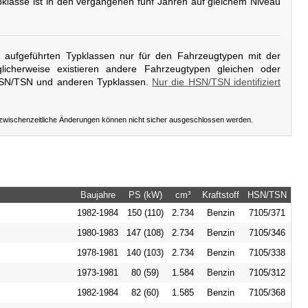
pklasse ist in den vergangenen fünf Jahren auf gleichem Niveau
er aufgeführten Typklassen nur für den Fahrzeugtypen mit der
icherweise existieren andere Fahrzeugtypen gleichen oder
HSN/TSN und anderen Typklassen.
Nur die HSN/TSN identifiziert
 zwischenzeitliche Änderungen können nicht sicher ausgeschlossen werden.
Baujahre
PS (kW)
cm³
Kraftstoff
HSN/TSN
1982-1984
150 (110)
2.734
Benzin
7105/371
1980-1983
147 (108)
2.734
Benzin
7105/346
1978-1981
140 (103)
2.734
Benzin
7105/338
1973-1981
80 (59)
1.584
Benzin
7105/312
1982-1984
82 (60)
1.585
Benzin
7105/368