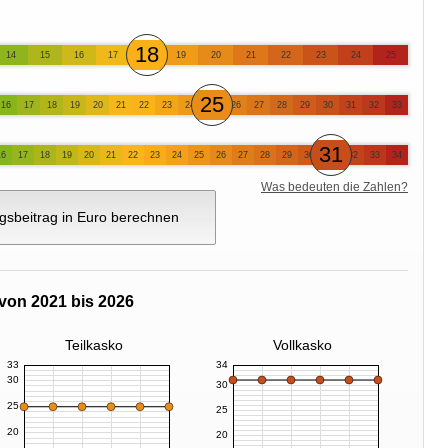
18
14
15
16
17
19
20
21
22
23
24
25
25
16
17
18
19
20
21
22
23
24
26
27
28
29
30
31
32
33
31
16
17
18
19
20
21
22
23
24
25
26
27
28
29
30
32
33
34
Was bedeuten die Zahlen?
gsbeitrag in Euro berechnen
von 2021 bis 2026
Teilkasko
Vollkasko
33
34
30
30
25
25
20
20