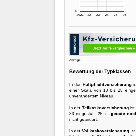
10
2021
'22
'23
'24
'25
'26
Anzeige
Bewertung der Typklassen
In der
Haftpflichtversicherung
i
einer Skala von 10 bis 25 einges
unverändertem Niveau.
In der
Teilkaskoversicherung
ist
33 eingestuft. 25 ist
gerade noch
nicht geändert.
In der
Vollkaskoversicherung
ist