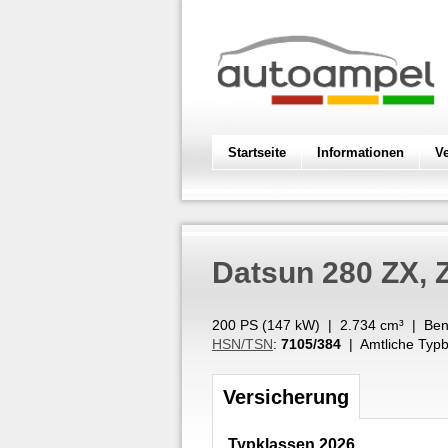
Startseite
Informationen
V
Datsun
280 ZX, 
200 PS (
147
kW
) |
2.734
cm³
|
Ben
HSN/TSN
:
7105/384
| Amtliche Typb
Versicherung
Typklassen 2026