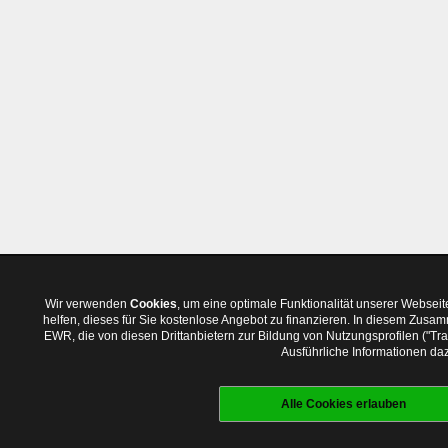
Wir verwenden
Cookies
, um eine optimale Funktionalität unserer Websei
helfen, dieses für Sie kostenlose Angebot zu finanzieren. In diesem Zus
EWR, die von diesen Drittanbietern zur Bildung von Nutzungsprofilen ("T
Ausführliche Informationen daz
Alle Cookies erlauben