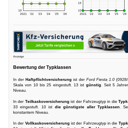
15
10
10
2021
'22
'23
'24
'25
'26
2021
'22
'23
'24
'25
'26
Anzeige
Bewertung der Typklassen
In der
Haftpflichtversicherung
ist der
Ford Fiesta 1.0
(0928/
Skala von 10 bis 25 eingestuft. 13 ist
günstig
. Seit 5 Jahre
Niveau.
In der
Teilkaskoversicherung
ist der Fahrzeugtyp in die
Typk
33 eingestuft. 10 ist
die günstigste aller Typklassen
. Se
konstantem Niveau.
In der
Vollkaskoversicherung
ist der Fahrzeugtyp in die
Typk