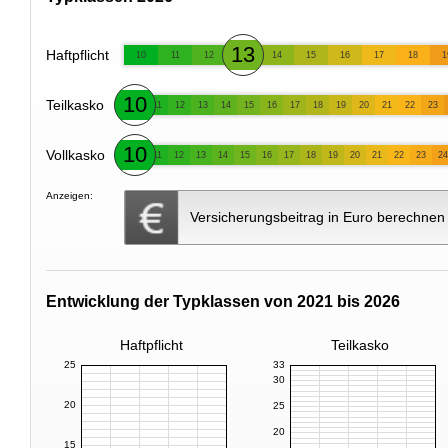
13
Haftpflicht
10
11
12
14
15
16
17
18
1
10
Teilkasko
11
12
13
14
15
16
17
18
19
20
21
22
23
10
Vollkasko
11
12
13
14
15
16
17
18
19
20
21
22
23
24
Anzeigen:
Versicherungsbeitrag in Euro berechnen
Entwicklung der Typklassen von 2021 bis 2026
Haftpflicht
Teilkasko
25
33
30
20
25
20
15