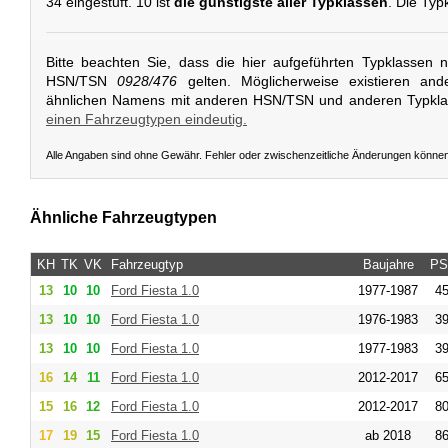
34 eingestuft. 10 ist
die günstigste aller Typklassen
. Die Typ
Bitte beachten Sie, dass die hier aufgeführten Typklassen 
HSN/TSN
0928/476
gelten. Möglicherweise existieren and
ähnlichen Namens mit anderen HSN/TSN und anderen Typkl
einen Fahrzeugtypen eindeutig.
Alle Angaben sind ohne Gewähr. Fehler oder zwischenzeitliche Änderungen könne
Ähnliche Fahrzeugtypen
KH
TK
VK
Fahrzeugtyp
Baujahre
PS
13
10
10
Ford
Fiesta 1.0
1977-1987
45
13
10
10
Ford
Fiesta 1.0
1976-1983
39
13
10
10
Ford
Fiesta 1.0
1977-1983
39
16
14
11
Ford
Fiesta 1.0
2012-2017
65
15
16
12
Ford
Fiesta 1.0
2012-2017
80
17
19
15
Ford
Fiesta 1.0
ab 2018
86