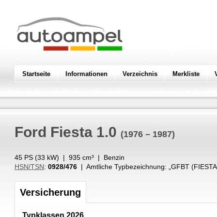
Startseite
Informationen
Verzeichnis
Merkliste
Ford
Fiesta 1.0
(1976 – 1987)
45 PS (
33
kW
) |
935
cm³
|
Benzin
HSN/TSN
:
0928/476
| Amtliche Typbezeichnung: „
GFBT (FIESTA
Versicherung
Typklassen 2026