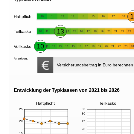
1
Haftpflicht
10
11
12
13
14
15
16
17
18
13
Teilkasko
10
11
12
14
15
16
17
18
19
20
21
22
23
10
Vollkasko
11
12
13
14
15
16
17
18
19
20
21
22
23
24
Anzeigen:
Versicherungsbeitrag in Euro berechnen
Entwicklung der Typklassen von 2021 bis 2026
Haftpflicht
Teilkasko
25
33
30
20
25
20
15