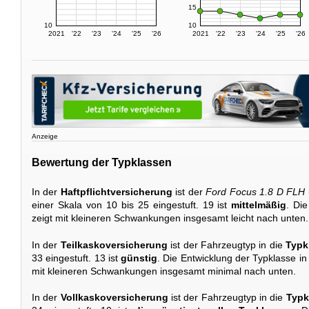
15
10
10
2021
'22
'23
'24
'25
'26
2021
'22
'23
'24
'25
'26
Anzeige
Bewertung der Typklassen
In der
Haftpflichtversicherung
ist der
Ford Focus 1.8 D FLH
einer Skala von 10 bis 25 eingestuft. 19 ist
mittelmäßig
. Die
zeigt mit kleineren Schwankungen insgesamt leicht nach unten.
In der
Teilkaskoversicherung
ist der Fahrzeugtyp in die
Typk
33 eingestuft. 13 ist
günstig
. Die Entwicklung der Typklasse i
mit kleineren Schwankungen insgesamt minimal nach unten.
In der
Vollkaskoversicherung
ist der Fahrzeugtyp in die
Typk