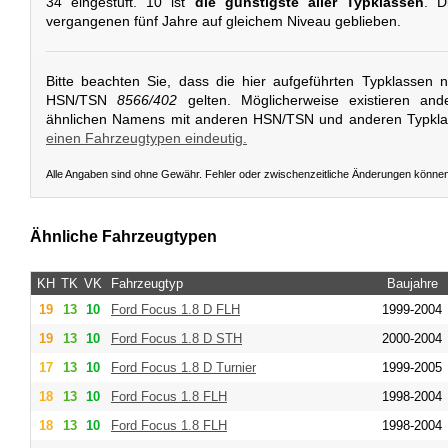
34 eingestuft. 10 ist
die günstigste aller Typklassen
. D
vergangenen fünf Jahre auf gleichem Niveau geblieben.
Bitte beachten Sie, dass die hier aufgeführten Typklassen 
HSN/TSN
8566/402
gelten. Möglicherweise existieren and
ähnlichen Namens mit anderen HSN/TSN und anderen Typkl
einen Fahrzeugtypen eindeutig.
Alle Angaben sind ohne Gewähr. Fehler oder zwischenzeitliche Änderungen könne
Ähnliche Fahrzeugtypen
KH
TK
VK
Fahrzeugtyp
Baujahre
19
13
10
Ford
Focus 1.8 D FLH
1999-2004
19
13
10
Ford
Focus 1.8 D STH
2000-2004
17
13
10
Ford
Focus 1.8 D Turnier
1999-2005
18
13
10
Ford
Focus 1.8 FLH
1998-2004
18
13
10
Ford
Focus 1.8 FLH
1998-2004