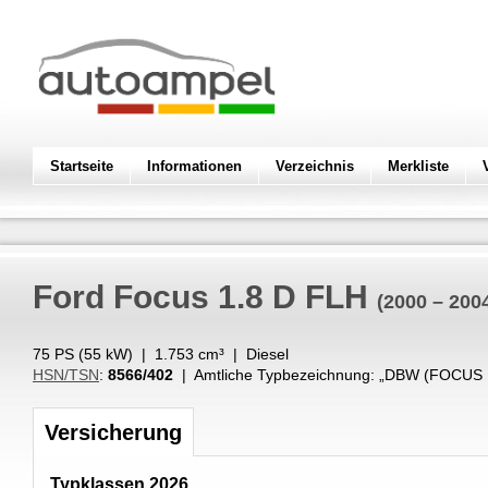
Startseite
Informationen
Verzeichnis
Merkliste
Ford
Focus 1.8 D FLH
(2000 – 200
75 PS (
55
kW
) |
1.753
cm³
|
Diesel
HSN/TSN
:
8566/402
| Amtliche Typbezeichnung: „
DBW (FOCUS F
Versicherung
Typklassen 2026