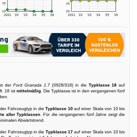
15
15
10
10
2021
'22
'23
'24
'25
'26
2021
'22
'23
'24
'25
'26
st der
Ford Granada 1.7
(0928/318) in die
Typklasse 18
auf
t. 18 ist
mittelmäßig
. Die Typklasse ist in den vergangenen fünf
eben.
 der Fahrzeugtyp in die
Typklasse 10
auf einer Skala von 10 bis
te aller Typklassen
. Für die vergangenen fünf Jahre zeigt die
inimalen Abwärtstrend.
 der Fahrzeugtyp in die
Typklasse 17
auf einer Skala von 10 bis