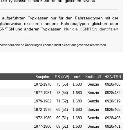
. Die Typklasse ist seit 5 Jahren auf gleichem Niveau.
er aufgeführten Typklassen nur für den Fahrzeugtypen mit der
icherweise existieren andere Fahrzeugtypen gleichen oder
HSN/TSN und anderen Typklassen.
Nur die HSN/TSN identifiziert
 zwischenzeitliche Änderungen können nicht sicher ausgeschlossen werden.
Baujahre
PS (kW)
cm³
Kraftstoff
HSN/TSN
1972-1978
75 (55)
1.680
Benzin
0928/406
1977-1981
73 (54)
1.680
Benzin
0928/482
1979-1982
71 (52)
1.680
Benzin
0928/519
1972-1978
69 (51)
1.680
Benzin
0928/405
1972-1980
69 (51)
1.680
Benzin
0928/403
1977-1980
69 (51)
1.680
Benzin
0928/481