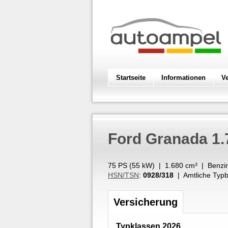
Startseite
Informationen
V
Ford
Granada 1.
75 PS (
55
kW
) |
1.680
cm³
|
Benzi
HSN/TSN
:
0928/318
| Amtliche Typb
Versicherung
Typklassen 2026