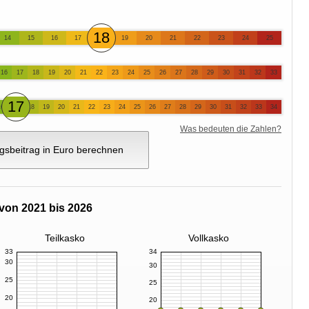
18
14
15
16
17
19
20
21
22
23
24
25
16
17
18
19
20
21
22
23
24
25
26
27
28
29
30
31
32
33
17
16
18
19
20
21
22
23
24
25
26
27
28
29
30
31
32
33
34
Was bedeuten die Zahlen?
gsbeitrag in Euro berechnen
von 2021 bis 2026
Teilkasko
Vollkasko
33
34
30
30
25
25
20
20