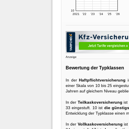
10
2021
'22
'23
'24
'25
'26
Anzeige
Bewertung der Typklassen
In der
Haftpflichtversicherung
i
einer Skala von 10 bis 25 eingestuf
Jahren auf gleichem Niveau gebli
In der
Teilkaskoversicherung
ist
33 eingestuft. 10 ist
die günstigs
Entwicklung der Typklasse einen m
In der
Vollkaskoversicherung
ist