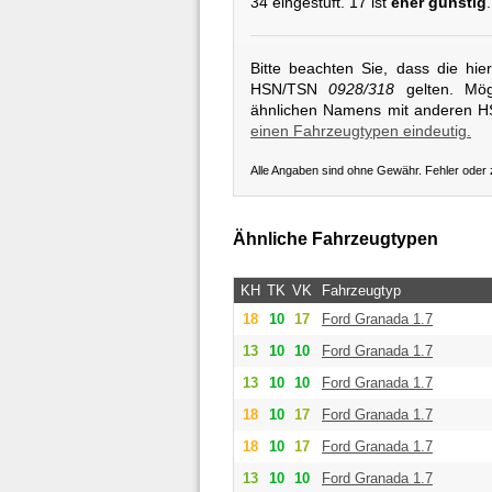
34 eingestuft. 17 ist
eher günstig
Bitte beachten Sie, dass die hi
HSN/TSN
0928/318
gelten. Mögl
ähnlichen Namens mit anderen 
einen Fahrzeugtypen eindeutig.
Alle Angaben sind ohne Gewähr. Fehler oder
Ähnliche Fahrzeugtypen
KH
TK
VK
Fahrzeugtyp
18
10
17
Ford
Granada 1.7
13
10
10
Ford
Granada 1.7
13
10
10
Ford
Granada 1.7
18
10
17
Ford
Granada 1.7
18
10
17
Ford
Granada 1.7
13
10
10
Ford
Granada 1.7