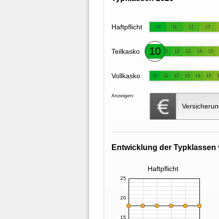
Haftpflicht
10
11
12
13
10
Teilkasko
11
12
13
14
15
Vollkasko
10
11
12
13
14
15
Anzeigen:
Versicherun
Entwicklung der Typklassen 
Haftpflicht
25
20
15