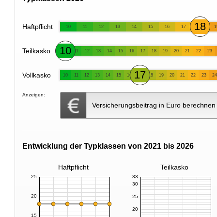
18
Haftpflicht
10
11
12
13
14
15
16
17
1
10
Teilkasko
11
12
13
14
15
16
17
18
19
20
21
22
23
17
Vollkasko
10
11
12
13
14
15
16
18
19
20
21
22
23
24
Anzeigen:
Versicherungsbeitrag in Euro berechnen
Entwicklung der Typklassen von 2021 bis 2026
Haftpflicht
Teilkasko
25
33
30
20
25
20
15