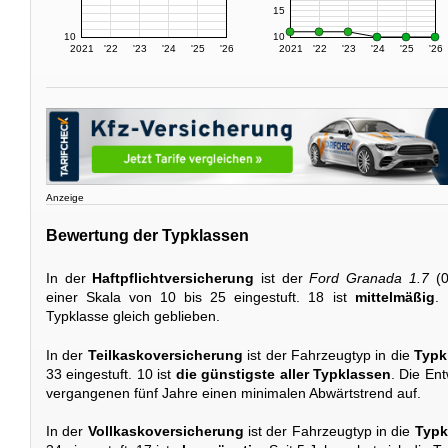
15
10
10
2021
'22
'23
'24
'25
'26
2021
'22
'23
'24
'25
'26
Anzeige
Bewertung der Typklassen
In der
Haftpflichtversicherung
ist der
Ford Granada 1.7
(0
einer Skala von 10 bis 25 eingestuft. 18 ist
mittelmäßig
. 
Typklasse gleich geblieben.
In der
Teilkaskoversicherung
ist der Fahrzeugtyp in die
Typk
33 eingestuft. 10 ist
die günstigste aller Typklassen
. Die Ent
vergangenen fünf Jahre einen minimalen Abwärtstrend auf.
In der
Vollkaskoversicherung
ist der Fahrzeugtyp in die
Typk