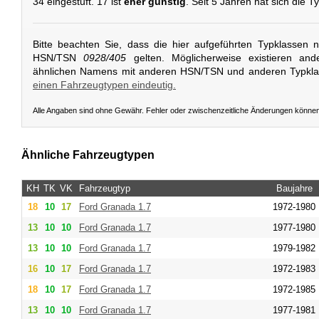
34 eingestuft. 17 ist
eher günstig
. Seit 5 Jahren hat sich die T
Bitte beachten Sie, dass die hier aufgeführten Typklassen 
HSN/TSN
0928/405
gelten. Möglicherweise existieren and
ähnlichen Namens mit anderen HSN/TSN und anderen Typkl
einen Fahrzeugtypen eindeutig.
Alle Angaben sind ohne Gewähr. Fehler oder zwischenzeitliche Änderungen könne
Ähnliche Fahrzeugtypen
KH
TK
VK
Fahrzeugtyp
Baujahre
18
10
17
Ford
Granada 1.7
1972-1980
13
10
10
Ford
Granada 1.7
1977-1980
13
10
10
Ford
Granada 1.7
1979-1982
16
10
17
Ford
Granada 1.7
1972-1983
18
10
17
Ford
Granada 1.7
1972-1985
13
10
10
Ford
Granada 1.7
1977-1981