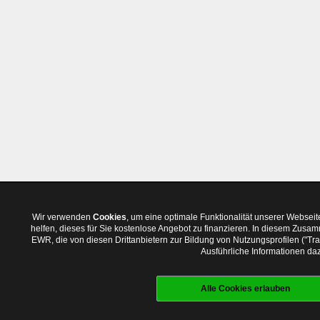
Wir verwenden
Cookies
, um eine optimale Funktionalität unserer Websei
helfen, dieses für Sie kostenlose Angebot zu finanzieren. In diesem Zus
EWR, die von diesen Drittanbietern zur Bildung von Nutzungsprofilen ("T
Ausführliche Informationen daz
Alle Cookies erlauben