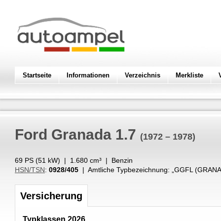
Startseite
Informationen
Verzeichnis
Merkliste
Ford
Granada 1.7
(1972 – 1978)
69 PS (
51
kW
) |
1.680
cm³
|
Benzin
HSN/TSN
:
0928/405
| Amtliche Typbezeichnung: „
GGFL (GRANA
Versicherung
Typklassen 2026