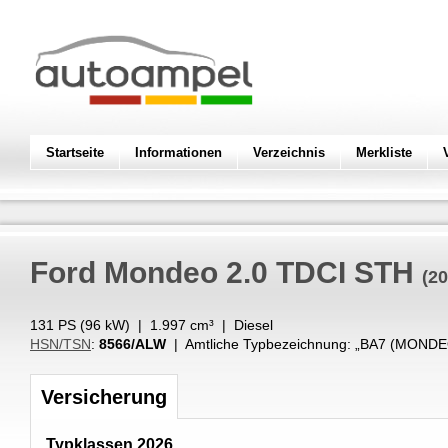
Startseite
Informationen
Verzeichnis
Merkliste
Ford
Mondeo 2.0 TDCI STH
(20
131 PS (
96
kW
) |
1.997
cm³
|
Diesel
HSN/TSN
:
8566/ALW
| Amtliche Typbezeichnung: „
BA7 (MONDEO
Versicherung
Typklassen 2026