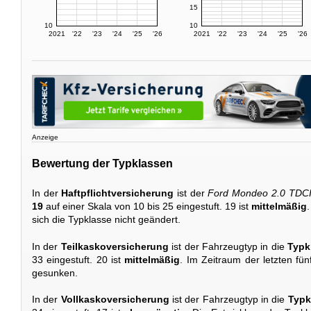
15
10
10
2021
'22
'23
'24
'25
'26
2021
'22
'23
'24
'25
'26
Anzeige
Bewertung der Typklassen
In der
Haftpflichtversicherung
ist der
Ford Mondeo 2.0 TDC
19
auf einer Skala von 10 bis 25 eingestuft. 19 ist
mittelmäßig
sich die Typklasse nicht geändert.
In der
Teilkaskoversicherung
ist der Fahrzeugtyp in die
Typk
33 eingestuft. 20 ist
mittelmäßig
. Im Zeitraum der letzten fün
gesunken.
In der
Vollkaskoversicherung
ist der Fahrzeugtyp in die
Typk