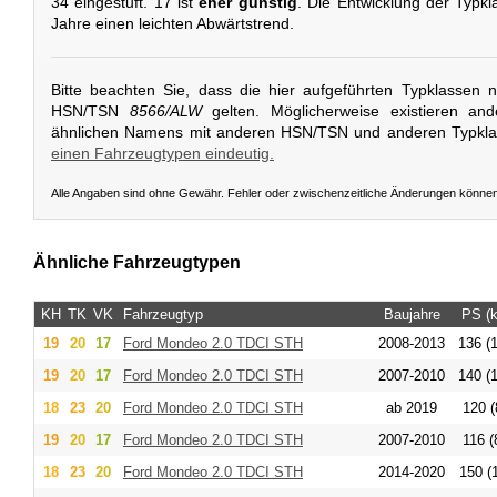
34 eingestuft. 17 ist
eher günstig
. Die Entwicklung der Typkl
Jahre einen leichten Abwärtstrend.
Bitte beachten Sie, dass die hier aufgeführten Typklassen 
HSN/TSN
8566/ALW
gelten. Möglicherweise existieren an
ähnlichen Namens mit anderen HSN/TSN und anderen Typkl
einen Fahrzeugtypen eindeutig.
Alle Angaben sind ohne Gewähr. Fehler oder zwischenzeitliche Änderungen könne
Ähnliche Fahrzeugtypen
KH
TK
VK
Fahrzeugtyp
Baujahre
PS (
19
20
17
Ford
Mondeo 2.0 TDCI STH
2008-2013
136 (
19
20
17
Ford
Mondeo 2.0 TDCI STH
2007-2010
140 (
18
23
20
Ford
Mondeo 2.0 TDCI STH
ab 2019
120 (
19
20
17
Ford
Mondeo 2.0 TDCI STH
2007-2010
116 (
18
23
20
Ford
Mondeo 2.0 TDCI STH
2014-2020
150 (