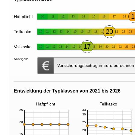
1
Haftpflicht
10
11
12
13
14
15
16
17
18
20
Teilkasko
10
11
12
13
14
15
16
17
18
19
21
22
23
17
Vollkasko
10
11
12
13
14
15
16
18
19
20
21
22
23
24
Anzeigen:
Versicherungsbeitrag in Euro berechnen
Entwicklung der Typklassen von 2021 bis 2026
Haftpflicht
Teilkasko
25
33
30
20
25
20
15