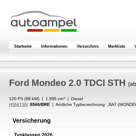
Startseite
Informationen
Verzeichnis
Merkliste
Ford
Mondeo 2.0 TDCI STH
(ab
120 PS (
88
kW
) |
1.995
cm³
|
Diesel
HSN/TSN
:
8566/BRE
| Amtliche Typbezeichnung: „
BA7 (MONDEO
Versicherung
Typklassen 2026