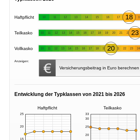
18
Haftpflicht
10
11
12
13
14
15
16
17
1
23
Teilkasko
10
11
12
13
14
15
16
17
18
19
20
21
22
20
Vollkasko
10
11
12
13
14
15
16
17
18
19
21
22
23
24
Anzeigen:
Versicherungsbeitrag in Euro berechnen
Entwicklung der Typklassen von 2021 bis 2026
Haftpflicht
Teilkasko
25
33
30
20
25
20
15