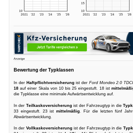
15
10
10
2021
'22
'23
'24
'25
'26
2021
'22
'23
'24
'25
'26
Anzeige
Bewertung der Typklassen
In der
Haftpflichtversicherung
ist der
Ford Mondeo 2.0 TDC
18
auf einer Skala von 10 bis 25 eingestuft. 18 ist
mittelmäßi
die Typklasse eine minimale Aufwärtsentwicklung auf.
In der
Teilkaskoversicherung
ist der Fahrzeugtyp in die
Typk
33 eingestuft. 23 ist
mittelmäßig
. Für die letzten fünf Jah
Abwärtsentwicklung.
In der
Vollkaskoversicherung
ist der Fahrzeugtyp in die
Typk