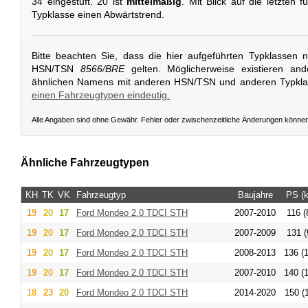
34 eingestuft. 20 ist
mittelmäßig
. Mit Blick auf die letzten 
Typklasse einen Abwärtstrend.
Bitte beachten Sie, dass die hier aufgeführten Typklassen 
HSN/TSN
8566/BRE
gelten. Möglicherweise existieren an
ähnlichen Namens mit anderen HSN/TSN und anderen Typkl
einen Fahrzeugtypen eindeutig.
Alle Angaben sind ohne Gewähr. Fehler oder zwischenzeitliche Änderungen könne
Ähnliche Fahrzeugtypen
KH
TK
VK
Fahrzeugtyp
Baujahre
PS (
19
20
17
Ford
Mondeo 2.0 TDCI STH
2007-2010
116 (
19
20
17
Ford
Mondeo 2.0 TDCI STH
2007-2009
131 (
19
20
17
Ford
Mondeo 2.0 TDCI STH
2008-2013
136 (
19
20
17
Ford
Mondeo 2.0 TDCI STH
2007-2010
140 (
18
23
20
Ford
Mondeo 2.0 TDCI STH
2014-2020
150 (