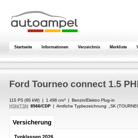
Startseite
Informationen
Verzeichnis
Merkliste
Ford
Tourneo connect 1.5 P
115 PS (
85
kW
) |
1.498
cm³
|
Benzin/Elektro Plug-in
HSN/TSN
:
8566/CDP
| Amtliche Typbezeichnung: „
SK (TOURNE
Versicherung
Typklassen 2026