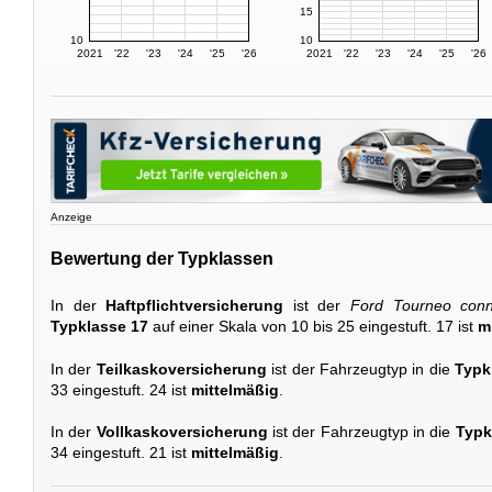
15
10
10
2021
'22
'23
'24
'25
'26
2021
'22
'23
'24
'25
'26
Anzeige
Bewertung der Typklassen
In der
Haftpflichtversicherung
ist der
Ford Tourneo con
Typklasse 17
auf einer Skala von 10 bis 25 eingestuft. 17 ist
m
In der
Teilkaskoversicherung
ist der Fahrzeugtyp in die
Typk
33 eingestuft. 24 ist
mittelmäßig
.
In der
Vollkaskoversicherung
ist der Fahrzeugtyp in die
Typk
34 eingestuft. 21 ist
mittelmäßig
.