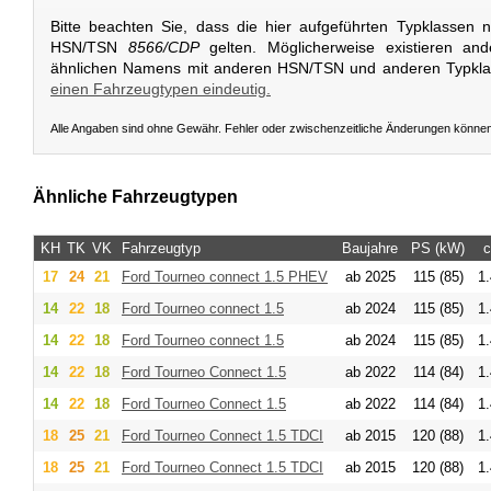
Bitte beachten Sie, dass die hier aufgeführten Typklassen 
HSN/TSN
8566/CDP
gelten. Möglicherweise existieren an
ähnlichen Namens mit anderen HSN/TSN und anderen Typkl
einen Fahrzeugtypen eindeutig.
Alle Angaben sind ohne Gewähr. Fehler oder zwischenzeitliche Änderungen könne
Ähnliche Fahrzeugtypen
KH
TK
VK
Fahrzeugtyp
Baujahre
PS (kW)
17
24
21
Ford
Tourneo connect 1.5 PHEV
ab 2025
115 (85)
1
14
22
18
Ford
Tourneo connect 1.5
ab 2024
115 (85)
1
14
22
18
Ford
Tourneo connect 1.5
ab 2024
115 (85)
1
14
22
18
Ford
Tourneo Connect 1.5
ab 2022
114 (84)
1
14
22
18
Ford
Tourneo Connect 1.5
ab 2022
114 (84)
1
18
25
21
Ford
Tourneo Connect 1.5 TDCI
ab 2015
120 (88)
1
18
25
21
Ford
Tourneo Connect 1.5 TDCI
ab 2015
120 (88)
1