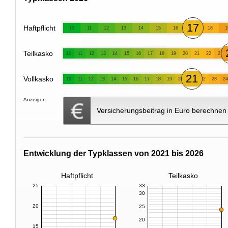
17
Haftpflicht
10
11
12
13
14
15
16
18
1
Teilkasko
10
11
12
13
14
15
16
17
18
19
20
21
22
23
21
Vollkasko
10
11
12
13
14
15
16
17
18
19
20
22
23
24
Anzeigen:
Versicherungsbeitrag in Euro berechnen
Entwicklung der Typklassen von 2021 bis 2026
Haftpflicht
Teilkasko
25
33
30
20
25
20
15