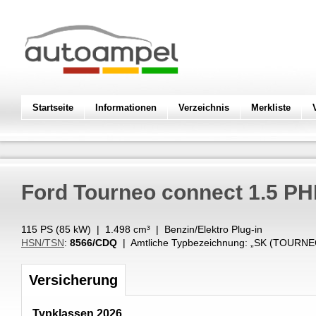
Startseite
Informationen
Verzeichnis
Merkliste
Ford
Tourneo connect 1.5 P
115 PS (
85
kW
) |
1.498
cm³
|
Benzin/Elektro Plug-in
HSN/TSN
:
8566/CDQ
| Amtliche Typbezeichnung: „
SK (TOURNE
Versicherung
Typklassen 2026