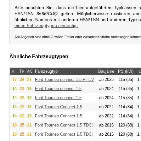
Bitte beachten Sie, dass die hier aufgeführten Typklassen 
HSN/TSN
8566/CDQ
gelten. Möglicherweise existieren an
ähnlichen Namens mit anderen HSN/TSN und anderen Typkl
einen Fahrzeugtypen eindeutig.
Alle Angaben sind ohne Gewähr. Fehler oder zwischenzeitliche Änderungen könne
Ähnliche Fahrzeugtypen
KH
TK
VK
Fahrzeugtyp
Baujahre
PS (kW)
17
24
21
Ford
Tourneo connect 1.5 PHEV
ab 2025
115 (85)
1
14
22
18
Ford
Tourneo connect 1.5
ab 2024
115 (85)
1
14
22
18
Ford
Tourneo connect 1.5
ab 2024
115 (85)
1
14
22
18
Ford
Tourneo Connect 1.5
ab 2022
114 (84)
1
14
22
18
Ford
Tourneo Connect 1.5
ab 2022
114 (84)
1
18
25
21
Ford
Tourneo Connect 1.5 TDCI
ab 2015
120 (88)
1
18
25
21
Ford
Tourneo Connect 1.5 TDCI
ab 2015
120 (88)
1