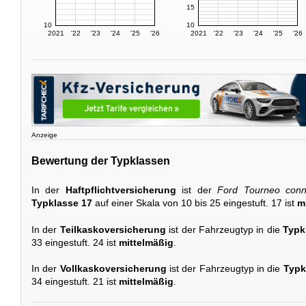
15
10
10
2021
'22
'23
'24
'25
'26
2021
'22
'23
'24
'25
'26
Anzeige
Bewertung der Typklassen
In der
Haftpflichtversicherung
ist der
Ford Tourneo con
Typklasse 17
auf einer Skala von 10 bis 25 eingestuft. 17 ist
m
In der
Teilkaskoversicherung
ist der Fahrzeugtyp in die
Typk
33 eingestuft. 24 ist
mittelmäßig
.
In der
Vollkaskoversicherung
ist der Fahrzeugtyp in die
Typk
34 eingestuft. 21 ist
mittelmäßig
.