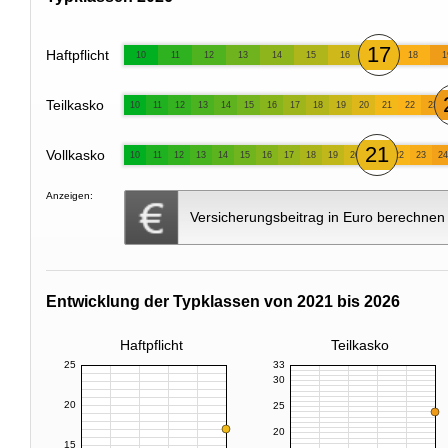
17
Haftpflicht
10
11
12
13
14
15
16
18
1
Teilkasko
10
11
12
13
14
15
16
17
18
19
20
21
22
23
21
Vollkasko
10
11
12
13
14
15
16
17
18
19
20
22
23
24
Anzeigen:
Versicherungsbeitrag in Euro berechnen
Entwicklung der Typklassen von 2021 bis 2026
Haftpflicht
Teilkasko
25
33
30
20
25
20
15