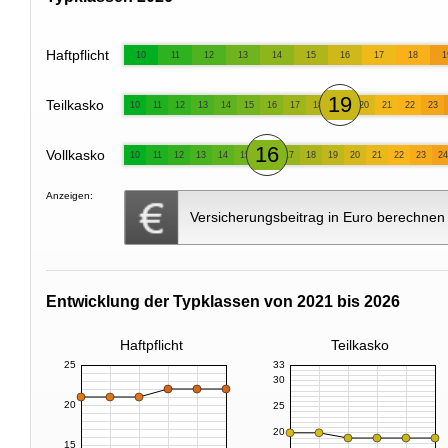
Haftpflicht
10
11
12
13
14
15
16
17
18
1
19
Teilkasko
10
11
12
13
14
15
16
17
18
20
21
22
23
16
Vollkasko
10
11
12
13
14
15
17
18
19
20
21
22
23
24
Anzeigen:
Versicherungsbeitrag in Euro berechnen
Entwicklung der Typklassen von 2021 bis 2026
Haftpflicht
Teilkasko
25
33
30
20
25
20
15