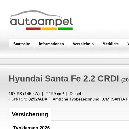
Startseite
Informationen
Verzeichnis
Merkliste
Hyundai
Santa Fe 2.2 CRDI
(20
197 PS (
145
kW
) |
2.199
cm³
|
Diesel
HSN/TSN
:
8252/ADV
| Amtliche Typbezeichnung: „
CM (SANTA FE
Versicherung
Typklassen 2026