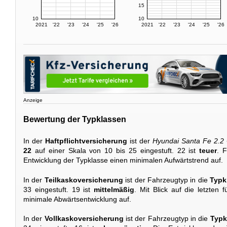
15
10
10
2021
'22
'23
'24
'25
'26
2021
'22
'23
'24
'25
'26
Anzeige
Bewertung der Typklassen
In der
Haftpflichtversicherung
ist der
Hyundai Santa Fe 2.2
22
auf einer Skala von 10 bis 25 eingestuft. 22 ist
teuer
. F
Entwicklung der Typklasse einen minimalen Aufwärtstrend auf.
In der
Teilkaskoversicherung
ist der Fahrzeugtyp in die
Typk
33 eingestuft. 19 ist
mittelmäßig
. Mit Blick auf die letzten 
minimale Abwärtsentwicklung auf.
In der
Vollkaskoversicherung
ist der Fahrzeugtyp in die
Typk