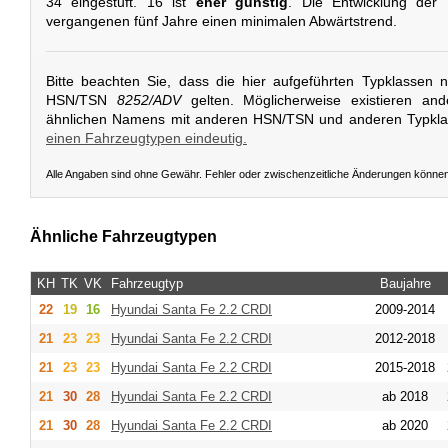
34 eingestuft. 16 ist
eher günstig
. Die Entwicklung der 
vergangenen fünf Jahre einen minimalen Abwärtstrend.
Bitte beachten Sie, dass die hier aufgeführten Typklassen 
HSN/TSN
8252/ADV
gelten. Möglicherweise existieren an
ähnlichen Namens mit anderen HSN/TSN und anderen Typkl
einen Fahrzeugtypen eindeutig.
Alle Angaben sind ohne Gewähr. Fehler oder zwischenzeitliche Änderungen könne
Ähnliche Fahrzeugtypen
KH
TK
VK
Fahrzeugtyp
Baujahre
22
19
16
Hyundai
Santa Fe 2.2 CRDI
2009-2014
21
23
23
Hyundai
Santa Fe 2.2 CRDI
2012-2018
21
23
23
Hyundai
Santa Fe 2.2 CRDI
2015-2018
21
30
28
Hyundai
Santa Fe 2.2 CRDI
ab 2018
21
30
28
Hyundai
Santa Fe 2.2 CRDI
ab 2020