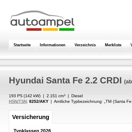
Startseite
Informationen
Verzeichnis
Merkliste
Hyundai
Santa Fe 2.2 CRDI
(ab
193 PS (
142
kW
) |
2.151
cm³
|
Diesel
HSN/TSN
:
8252/AKY
| Amtliche Typbezeichnung: „
TM (Santa Fe
Versicherung
Typklassen 2026