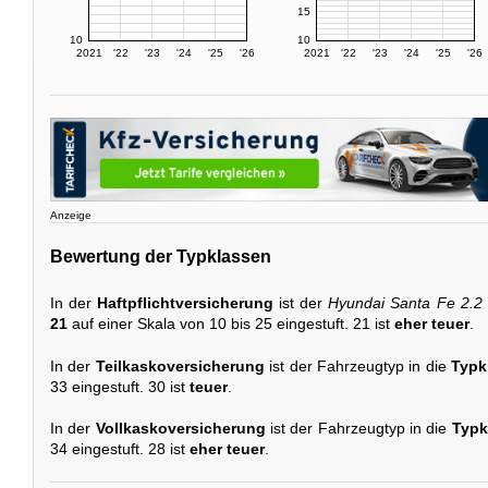
15
10
10
2021
'22
'23
'24
'25
'26
2021
'22
'23
'24
'25
'26
Anzeige
Bewertung der Typklassen
In der
Haftpflichtversicherung
ist der
Hyundai Santa Fe 2.2
21
auf einer Skala von 10 bis 25 eingestuft. 21 ist
eher teuer
.
In der
Teilkaskoversicherung
ist der Fahrzeugtyp in die
Typk
33 eingestuft. 30 ist
teuer
.
In der
Vollkaskoversicherung
ist der Fahrzeugtyp in die
Typk
34 eingestuft. 28 ist
eher teuer
.