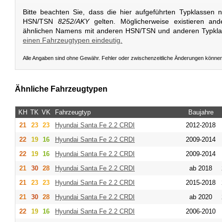
Bitte beachten Sie, dass die hier aufgeführten Typklassen 
HSN/TSN
8252/AKY
gelten. Möglicherweise existieren an
ähnlichen Namens mit anderen HSN/TSN und anderen Typkl
einen Fahrzeugtypen eindeutig.
Alle Angaben sind ohne Gewähr. Fehler oder zwischenzeitliche Änderungen könne
Ähnliche Fahrzeugtypen
KH
TK
VK
Fahrzeugtyp
Baujahre
21
23
23
Hyundai
Santa Fe 2.2 CRDI
2012-2018
22
19
16
Hyundai
Santa Fe 2.2 CRDI
2009-2014
22
19
16
Hyundai
Santa Fe 2.2 CRDI
2009-2014
21
30
28
Hyundai
Santa Fe 2.2 CRDI
ab 2018
21
23
23
Hyundai
Santa Fe 2.2 CRDI
2015-2018
21
30
28
Hyundai
Santa Fe 2.2 CRDI
ab 2020
22
19
16
Hyundai
Santa Fe 2.2 CRDI
2006-2010