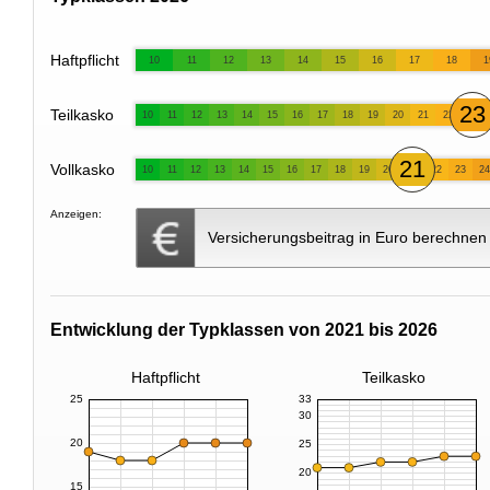
Haftpflicht
10
11
12
13
14
15
16
17
18
1
23
Teilkasko
10
11
12
13
14
15
16
17
18
19
20
21
22
21
Vollkasko
10
11
12
13
14
15
16
17
18
19
20
22
23
24
Anzeigen:
Versicherungsbeitrag in Euro berechnen
Entwicklung der Typklassen von 2021 bis 2026
Haftpflicht
Teilkasko
25
33
30
20
25
20
15