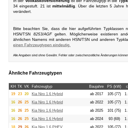
In der
Vollkaskoversicherung
ist der Fahrzeugtyp in die
Typk
34 eingestuft. 21 ist
mittelmäßig
. Über die letzten 5 Jahre 
verändert.
Bitte beachten Sie, dass die hier aufgeführten Typklassen 
HSN/TSN
8253/AGF
gelten. Möglicherweise existieren an
ähnlichen Namens mit anderen HSN/TSN und anderen Typkl
einen Fahrzeugtypen eindeutig.
Alle Angaben sind ohne Gewähr. Fehler oder zwischenzeitliche Änderungen könne
Ähnliche Fahrzeugtypen
KH
TK
VK
Fahrzeugtyp
Baujahre
PS (kW)
19
23
20
Kia
Niro 1.6 Hybrid
ab 2017
105 (77)
1
16
26
25
Kia
Niro 1.6 Hybrid
ab 2022
105 (77)
1
16
26
25
Kia
Niro 1.6 Hybrid
ab 2025
101 (75)
1
16
26
25
Kia
Niro 1.6 Hybrid
ab 2024
93 (69)
1
18
29
26
Kia
Niro 1.6 PHEV
ab 2022
105 (77)
1