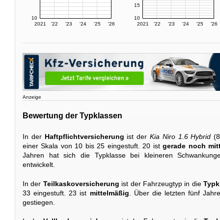
15
10
10
2021
'22
'23
'24
'25
'26
2021
'22
'23
'24
'25
'26
Anzeige
Bewertung der Typklassen
In der
Haftpflichtversicherung
ist der
Kia Niro 1.6 Hybrid
(8
einer Skala von 10 bis 25 eingestuft. 20 ist
gerade noch mit
Jahren hat sich die Typklasse bei kleineren Schwankun
entwickelt.
In der
Teilkaskoversicherung
ist der Fahrzeugtyp in die
Typk
33 eingestuft. 23 ist
mittelmäßig
. Über die letzten fünf Jahr
gestiegen.