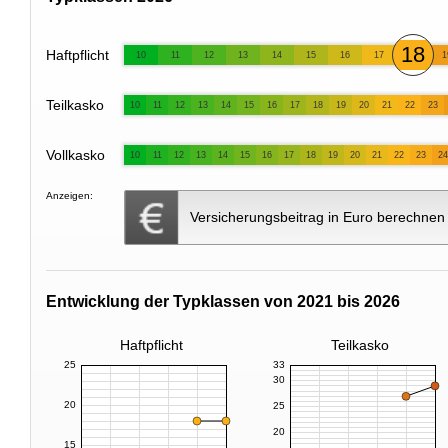
18
Haftpflicht
10
11
12
13
14
15
16
17
1
Teilkasko
10
11
12
13
14
15
16
17
18
19
20
21
22
23
Vollkasko
10
11
12
13
14
15
16
17
18
19
20
21
22
23
24
Anzeigen:
Versicherungsbeitrag in Euro berechnen
Entwicklung der Typklassen von 2021 bis 2026
Haftpflicht
Teilkasko
25
33
30
20
25
20
15