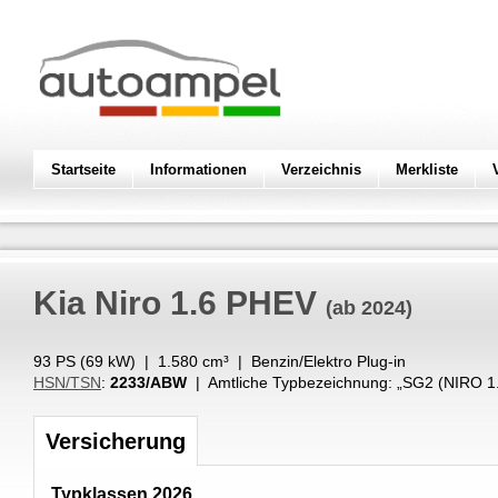
Startseite
Informationen
Verzeichnis
Merkliste
Kia
Niro 1.6 PHEV
(ab 2024)
93 PS (
69
kW
) |
1.580
cm³
|
Benzin/Elektro Plug-in
HSN/TSN
:
2233/ABW
| Amtliche Typbezeichnung: „
SG2 (NIRO 1
Versicherung
Typklassen 2026