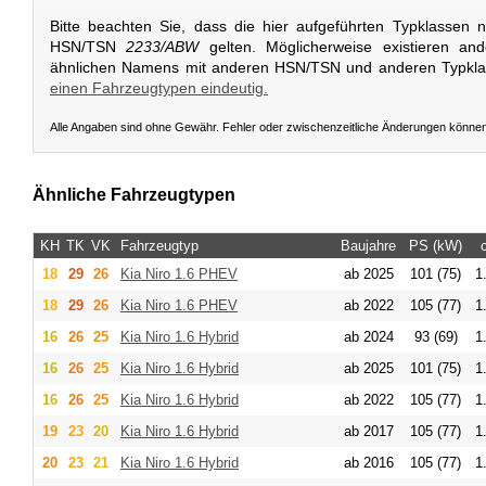
Bitte beachten Sie, dass die hier aufgeführten Typklassen 
HSN/TSN
2233/ABW
gelten. Möglicherweise existieren an
ähnlichen Namens mit anderen HSN/TSN und anderen Typkl
einen Fahrzeugtypen eindeutig.
Alle Angaben sind ohne Gewähr. Fehler oder zwischenzeitliche Änderungen könne
Ähnliche Fahrzeugtypen
KH
TK
VK
Fahrzeugtyp
Baujahre
PS (kW)
18
29
26
Kia
Niro 1.6 PHEV
ab 2025
101 (75)
1
18
29
26
Kia
Niro 1.6 PHEV
ab 2022
105 (77)
1
16
26
25
Kia
Niro 1.6 Hybrid
ab 2024
93 (69)
1
16
26
25
Kia
Niro 1.6 Hybrid
ab 2025
101 (75)
1
16
26
25
Kia
Niro 1.6 Hybrid
ab 2022
105 (77)
1
19
23
20
Kia
Niro 1.6 Hybrid
ab 2017
105 (77)
1
20
23
21
Kia
Niro 1.6 Hybrid
ab 2016
105 (77)
1