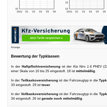
15
10
10
2021
'22
'23
'24
'25
'26
2021
'22
'23
'24
'25
'26
Anzeige
Bewertung der Typklassen
In der
Haftpflichtversicherung
ist der
Kia Niro 1.6 PHEV
(2
einer Skala von 10 bis 25 eingestuft. 18 ist
mittelmäßig
.
In der
Teilkaskoversicherung
ist der Fahrzeugtyp in die
Typk
33 eingestuft. 29 ist
teuer
.
In der
Vollkaskoversicherung
ist der Fahrzeugtyp in die
Typk
34 eingestuft. 26 ist
gerade noch mittelmäßig
.