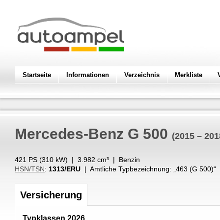
Startseite
Informationen
Verzeichnis
Merkliste
Mercedes-Benz
G 500
(2015 – 201
421 PS (
310
kW
) |
3.982
cm³
|
Benzin
HSN/TSN
:
1313/ERU
| Amtliche Typbezeichnung: „
463 (G 500)
“
Versicherung
Typklassen 2026