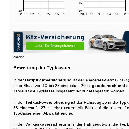
15
10
10
2021
'22
'23
'24
'25
'26
2021
'22
'23
'24
'25
'26
Anzeige
Bewertung der Typklassen
In der
Haftpflichtversicherung
ist der
Mercedes-Benz G 500
(
einer Skala von 10 bis 25 eingestuft. 20 ist
gerade noch mitte
Jahre ist die Typklasse insgesamt leicht herabgestuft worden.
In der
Teilkaskoversicherung
ist der Fahrzeugtyp in die
Typk
33 eingestuft. 27 ist
eher teuer
. Mit Blick auf die letzten f
Typklasse einen Abwärtstrend auf.
In der
Vollkaskoversicherung
ist der Fahrzeugtyp in die
Typk