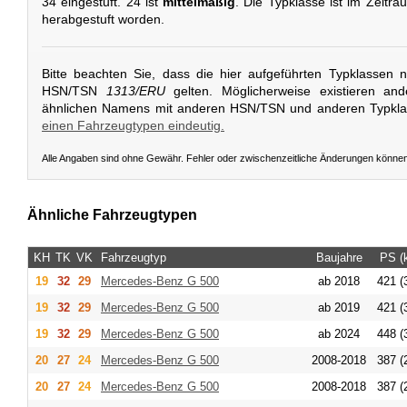
34 eingestuft. 24 ist
mittelmäßig
. Die Typklasse ist im Zeitra
herabgestuft worden.
Bitte beachten Sie, dass die hier aufgeführten Typklassen 
HSN/TSN
1313/ERU
gelten. Möglicherweise existieren an
ähnlichen Namens mit anderen HSN/TSN und anderen Typkl
einen Fahrzeugtypen eindeutig.
Alle Angaben sind ohne Gewähr. Fehler oder zwischenzeitliche Änderungen könne
Ähnliche Fahrzeugtypen
KH
TK
VK
Fahrzeugtyp
Baujahre
PS (
19
32
29
Mercedes-Benz
G 500
ab 2018
421 (
19
32
29
Mercedes-Benz
G 500
ab 2019
421 (
19
32
29
Mercedes-Benz
G 500
ab 2024
448 (
20
27
24
Mercedes-Benz
G 500
2008-2018
387 (
20
27
24
Mercedes-Benz
G 500
2008-2018
387 (