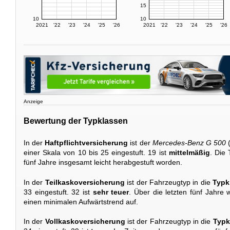
15
10
10
2021
'22
'23
'24
'25
'26
2021
'22
'23
'24
'25
'26
Anzeige
Bewertung der Typklassen
In der
Haftpflichtversicherung
ist der
Mercedes-Benz G 500
(
einer Skala von 10 bis 25 eingestuft. 19 ist
mittelmäßig
. Die
fünf Jahre insgesamt leicht herabgestuft worden.
In der
Teilkaskoversicherung
ist der Fahrzeugtyp in die
Typk
33 eingestuft. 32 ist
sehr teuer
. Über die letzten fünf Jahre 
einen minimalen Aufwärtstrend auf.
In der
Vollkaskoversicherung
ist der Fahrzeugtyp in die
Typk