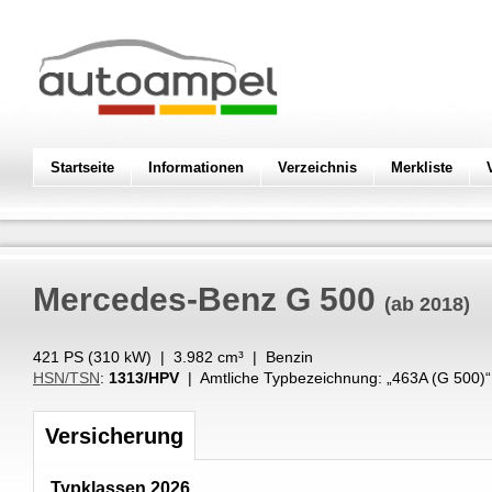
Startseite
Informationen
Verzeichnis
Merkliste
Mercedes-Benz
G 500
(ab 2018)
421 PS (
310
kW
) |
3.982
cm³
|
Benzin
HSN/TSN
:
1313/HPV
| Amtliche Typbezeichnung: „
463A (G 500)
“
Versicherung
Typklassen 2026