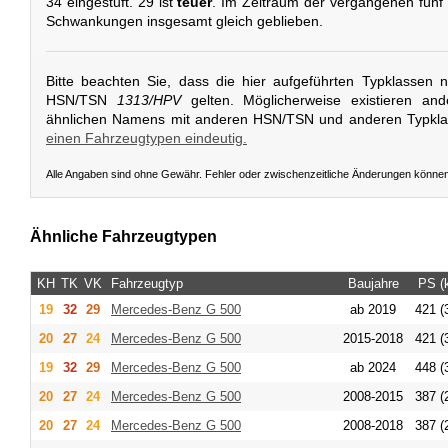
34 eingestuft. 29 ist
teuer
. Im Zeitraum der vergangenen fünf J
Schwankungen insgesamt gleich geblieben.
Bitte beachten Sie, dass die hier aufgeführten Typklassen 
HSN/TSN
1313/HPV
gelten. Möglicherweise existieren an
ähnlichen Namens mit anderen HSN/TSN und anderen Typkl
einen Fahrzeugtypen eindeutig.
Alle Angaben sind ohne Gewähr. Fehler oder zwischenzeitliche Änderungen könne
Ähnliche Fahrzeugtypen
KH
TK
VK
Fahrzeugtyp
Baujahre
PS (
19
32
29
Mercedes-Benz
G 500
ab 2019
421 (
20
27
24
Mercedes-Benz
G 500
2015-2018
421 (
19
32
29
Mercedes-Benz
G 500
ab 2024
448 (
20
27
24
Mercedes-Benz
G 500
2008-2015
387 (
20
27
24
Mercedes-Benz
G 500
2008-2018
387 (