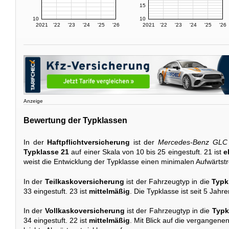
15
10
10
2021
'22
'23
'24
'25
'26
2021
'22
'23
'24
'25
'26
Anzeige
Bewertung der Typklassen
In der
Haftpflichtversicherung
ist der
Mercedes-Benz GLC 
Typklasse 21
auf einer Skala von 10 bis 25 eingestuft. 21 ist
e
weist die Entwicklung der Typklasse einen minimalen Aufwärtstr
In der
Teilkaskoversicherung
ist der Fahrzeugtyp in die
Typk
33 eingestuft. 23 ist
mittelmäßig
. Die Typklasse ist seit 5 Jahr
In der
Vollkaskoversicherung
ist der Fahrzeugtyp in die
Typk
34 eingestuft. 22 ist
mittelmäßig
. Mit Blick auf die vergangene