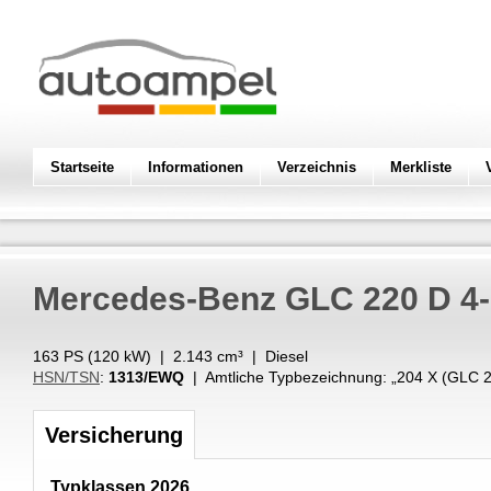
Startseite
Informationen
Verzeichnis
Merkliste
Mercedes-Benz
GLC 220 D 4-
163 PS (
120
kW
) |
2.143
cm³
|
Diesel
HSN/TSN
:
1313/EWQ
| Amtliche Typbezeichnung: „
204 X (GLC 
Versicherung
Typklassen 2026