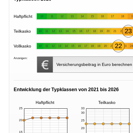
Haftpflicht
10
11
12
13
14
15
16
17
18
1
23
Teilkasko
10
11
12
13
14
15
16
17
18
19
20
21
22
22
Vollkasko
10
11
12
13
14
15
16
17
18
19
20
21
23
24
Anzeigen:
Versicherungsbeitrag in Euro berechnen
Entwicklung der Typklassen von 2021 bis 2026
Haftpflicht
Teilkasko
25
33
30
20
25
20
15