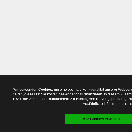
Wir verwenden
Cookies
, um eine optimale Funktionalität unserer Websei
helfen, dieses für Sie kostenlose Angebot zu finanzieren. In diesem Zus
EWR, die von diesen Drittanbietern zur Bildung von Nutzungsprofilen ("T
Ausführliche Informationen daz
Alle Cookies erlauben