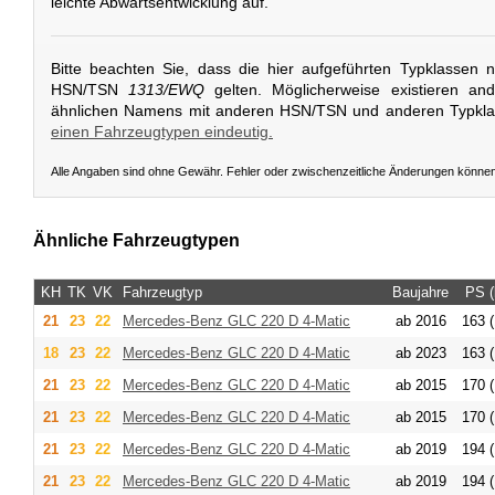
leichte Abwärtsentwicklung auf.
Bitte beachten Sie, dass die hier aufgeführten Typklassen 
HSN/TSN
1313/EWQ
gelten. Möglicherweise existieren an
ähnlichen Namens mit anderen HSN/TSN und anderen Typkl
einen Fahrzeugtypen eindeutig.
Alle Angaben sind ohne Gewähr. Fehler oder zwischenzeitliche Änderungen könne
Ähnliche Fahrzeugtypen
KH
TK
VK
Fahrzeugtyp
Baujahre
PS 
21
23
22
Mercedes-Benz
GLC 220 D 4-Matic
ab 2016
163 (
18
23
22
Mercedes-Benz
GLC 220 D 4-Matic
ab 2023
163 (
21
23
22
Mercedes-Benz
GLC 220 D 4-Matic
ab 2015
170 (
21
23
22
Mercedes-Benz
GLC 220 D 4-Matic
ab 2015
170 (
21
23
22
Mercedes-Benz
GLC 220 D 4-Matic
ab 2019
194 (
21
23
22
Mercedes-Benz
GLC 220 D 4-Matic
ab 2019
194 (