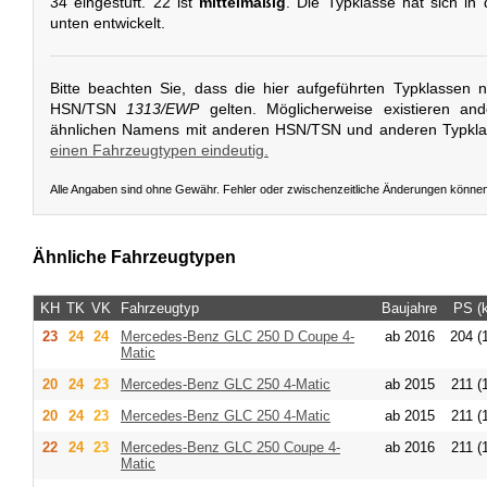
34 eingestuft. 22 ist
mittelmäßig
. Die Typklasse hat sich in 
unten entwickelt.
Bitte beachten Sie, dass die hier aufgeführten Typklassen 
HSN/TSN
1313/EWP
gelten. Möglicherweise existieren an
ähnlichen Namens mit anderen HSN/TSN und anderen Typkl
einen Fahrzeugtypen eindeutig.
Alle Angaben sind ohne Gewähr. Fehler oder zwischenzeitliche Änderungen könne
Ähnliche Fahrzeugtypen
KH
TK
VK
Fahrzeugtyp
Baujahre
PS (
23
24
24
Mercedes-Benz
GLC 250 D Coupe 4-
ab 2016
204 (
Matic
20
24
23
Mercedes-Benz
GLC 250 4-Matic
ab 2015
211 (
20
24
23
Mercedes-Benz
GLC 250 4-Matic
ab 2015
211 (
22
24
23
Mercedes-Benz
GLC 250 Coupe 4-
ab 2016
211 (
Matic