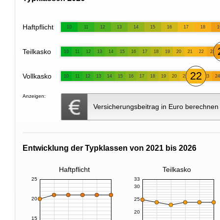
Haftpflicht
10
11
12
13
14
15
16
17
18
1
Teilkasko
10
11
12
13
14
15
16
17
18
19
20
21
22
23
22
Vollkasko
10
11
12
13
14
15
16
17
18
19
20
21
23
24
Anzeigen:
Versicherungsbeitrag in Euro berechnen
Entwicklung der Typklassen von 2021 bis 2026
Haftpflicht
Teilkasko
25
33
30
20
25
20
15