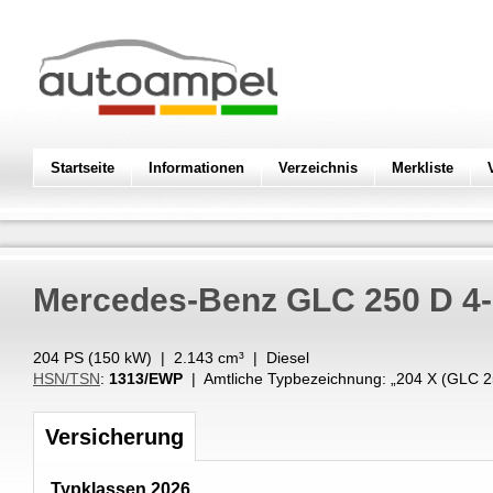
Startseite
Informationen
Verzeichnis
Merkliste
Mercedes-Benz
GLC 250 D 4-
204 PS (
150
kW
) |
2.143
cm³
|
Diesel
HSN/TSN
:
1313/EWP
| Amtliche Typbezeichnung: „
204 X (GLC 
Versicherung
Typklassen 2026