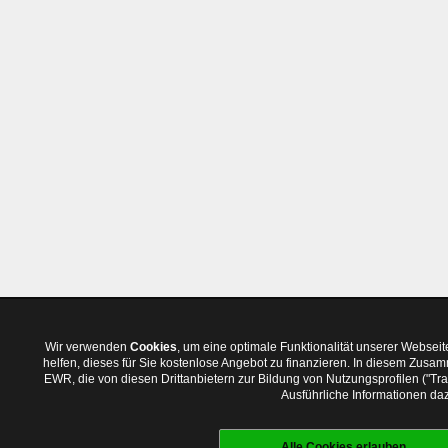
Wir verwenden
Cookies
, um eine optimale Funktionalität unserer Websei
helfen, dieses für Sie kostenlose Angebot zu finanzieren. In diesem Zus
EWR, die von diesen Drittanbietern zur Bildung von Nutzungsprofilen ("T
Ausführliche Informationen daz
Alle Cookies erlauben