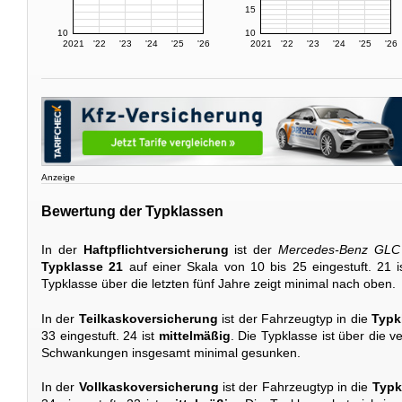
15
10
10
2021
'22
'23
'24
'25
'26
2021
'22
'23
'24
'25
'26
Anzeige
Bewertung der Typklassen
In der
Haftpflichtversicherung
ist der
Mercedes-Benz GLC 
Typklasse 21
auf einer Skala von 10 bis 25 eingestuft. 21 
Typklasse über die letzten fünf Jahre zeigt minimal nach oben.
In der
Teilkaskoversicherung
ist der Fahrzeugtyp in die
Typk
33 eingestuft. 24 ist
mittelmäßig
. Die Typklasse ist über die 
Schwankungen insgesamt minimal gesunken.
In der
Vollkaskoversicherung
ist der Fahrzeugtyp in die
Typk