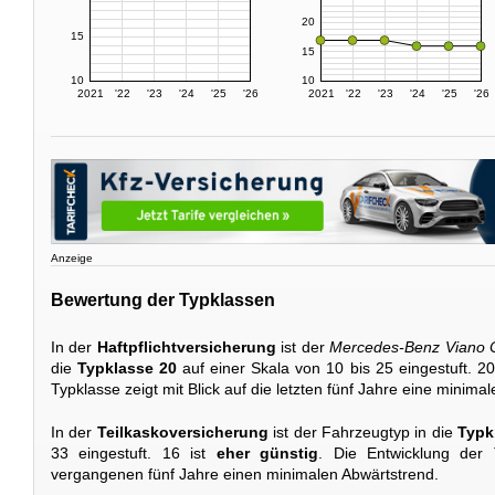
20
15
15
10
10
2021
'22
'23
'24
'25
'26
2021
'22
'23
'24
'25
'26
Anzeige
Bewertung der Typklassen
In der
Haftpflichtversicherung
ist der
Mercedes-Benz Viano C
die
Typklasse 20
auf einer Skala von 10 bis 25 eingestuft. 20
Typklasse zeigt mit Blick auf die letzten fünf Jahre eine minima
In der
Teilkaskoversicherung
ist der Fahrzeugtyp in die
Typk
33 eingestuft. 16 ist
eher günstig
. Die Entwicklung der 
vergangenen fünf Jahre einen minimalen Abwärtstrend.