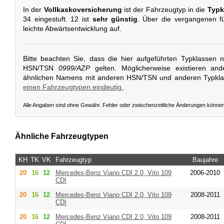
In der
Vollkaskoversicherung
ist der Fahrzeugtyp in die
Typk
34 eingestuft. 12 ist
sehr günstig
. Über die vergangenen fü
leichte Abwärtsentwicklung auf.
Bitte beachten Sie, dass die hier aufgeführten Typklassen 
HSN/TSN
0999/AZP
gelten. Möglicherweise existieren an
ähnlichen Namens mit anderen HSN/TSN und anderen Typkl
einen Fahrzeugtypen eindeutig.
Alle Angaben sind ohne Gewähr. Fehler oder zwischenzeitliche Änderungen könne
Ähnliche Fahrzeugtypen
KH
TK
VK
Fahrzeugtyp
Baujahre
20
16
12
Mercedes-Benz
Viano CDI 2.0, Vito 109
2006-2010
CDI
20
16
12
Mercedes-Benz
Viano CDI 2.0, Vito 109
2008-2011
CDI
20
16
12
Mercedes-Benz
Viano CDI 2.0, Vito 109
2008-2011