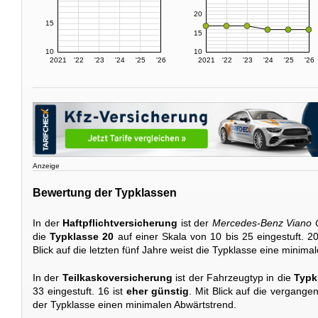
20
15
15
10
10
2021
'22
'23
'24
'25
'26
2021
'22
'23
'24
'25
'26
Anzeige
Bewertung der Typklassen
In der
Haftpflichtversicherung
ist der
Mercedes-Benz Viano C
die
Typklasse 20
auf einer Skala von 10 bis 25 eingestuft. 20
Blick auf die letzten fünf Jahre weist die Typklasse eine minima
In der
Teilkaskoversicherung
ist der Fahrzeugtyp in die
Typk
33 eingestuft. 16 ist
eher günstig
. Mit Blick auf die vergange
der Typklasse einen minimalen Abwärtstrend.