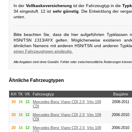
In der
Vollkaskoversicherung
ist der Fahrzeugtyp in die
Typk
34 eingestuft. 12 ist
sehr günstig
. Die Entwicklung der verga
unten.
Bitte beachten Sie, dass die hier aufgeführten Typklassen 
HSN/TSN
1313/AYX
gelten. Möglicherweise existieren an
ähnlichen Namens mit anderen HSN/TSN und anderen Typkl
einen Fahrzeugtypen eindeutig.
Alle Angaben sind ohne Gewähr. Fehler oder zwischenzeitliche Änderungen könne
Ähnliche Fahrzeugtypen
KH
TK
VK
Fahrzeugtyp
Baujahre
20
16
12
Mercedes-Benz
Viano CDI 2.0, Vito 109
2008-2011
CDI
20
16
12
Mercedes-Benz
Viano CDI 2.0, Vito 109
2006-2010
CDI
20
16
12
Mercedes-Benz
Viano CDI 2.0, Vito 109
2006-2010