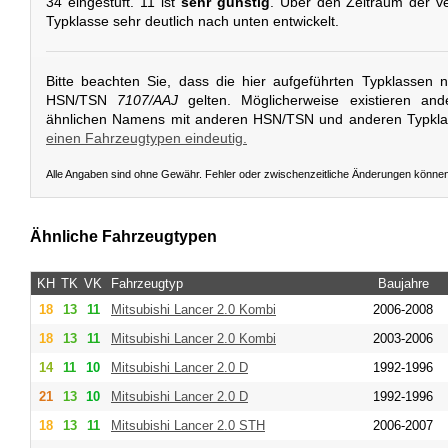
34 eingestuft. 11 ist
sehr günstig
. Über den Zeitraum der ve
Typklasse sehr deutlich nach unten entwickelt.
Bitte beachten Sie, dass die hier aufgeführten Typklassen 
HSN/TSN
7107/AAJ
gelten. Möglicherweise existieren and
ähnlichen Namens mit anderen HSN/TSN und anderen Typkl
einen Fahrzeugtypen eindeutig.
Alle Angaben sind ohne Gewähr. Fehler oder zwischenzeitliche Änderungen könne
Ähnliche Fahrzeugtypen
KH
TK
VK
Fahrzeugtyp
Baujahre
18
13
11
Mitsubishi
Lancer 2.0 Kombi
2006-2008
18
13
11
Mitsubishi
Lancer 2.0 Kombi
2003-2006
14
11
10
Mitsubishi
Lancer 2.0 D
1992-1996
21
13
10
Mitsubishi
Lancer 2.0 D
1992-1996
18
13
11
Mitsubishi
Lancer 2.0 STH
2006-2007