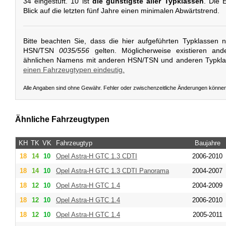
34 eingestuft. 10 ist
die günstigste aller Typklassen
. Die 
Blick auf die letzten fünf Jahre einen minimalen Abwärtstrend.
Bitte beachten Sie, dass die hier aufgeführten Typklassen 
HSN/TSN
0035/556
gelten. Möglicherweise existieren and
ähnlichen Namens mit anderen HSN/TSN und anderen Typkl
einen Fahrzeugtypen eindeutig.
Alle Angaben sind ohne Gewähr. Fehler oder zwischenzeitliche Änderungen könne
Ähnliche Fahrzeugtypen
KH
TK
VK
Fahrzeugtyp
Baujahre
18
14
10
Opel
Astra-H GTC 1.3 CDTI
2006-2010
18
14
10
Opel
Astra-H GTC 1.3 CDTI Panorama
2004-2007
18
12
10
Opel
Astra-H GTC 1.4
2004-2009
18
12
10
Opel
Astra-H GTC 1.4
2006-2010
18
12
10
Opel
Astra-H GTC 1.4
2005-2011