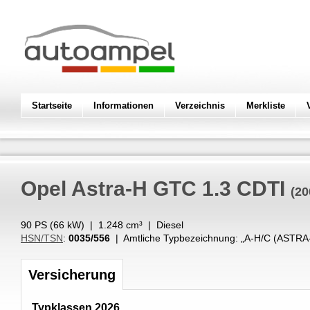
Startseite
Informationen
Verzeichnis
Merkliste
Opel
Astra-H GTC 1.3 CDTI
(20
90 PS (
66
kW
) |
1.248
cm³
|
Diesel
HSN/TSN
:
0035/556
| Amtliche Typbezeichnung: „
A-H/C (ASTRA
Versicherung
Typklassen 2026