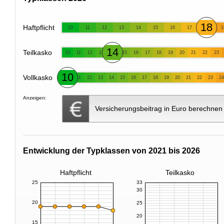
18
Haftpflicht
10
11
12
13
14
15
16
17
1
14
Teilkasko
10
11
12
13
15
16
17
18
19
20
21
22
23
10
Vollkasko
11
12
13
14
15
16
17
18
19
20
21
22
23
24
Anzeigen:
Versicherungsbeitrag in Euro berechnen
Entwicklung der Typklassen von 2021 bis 2026
Haftpflicht
Teilkasko
25
33
30
20
25
20
15