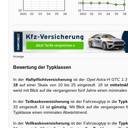
15
10
10
2021
'22
'23
'24
'25
'26
2021
'22
'23
'24
'25
'26
Anzeige
Bewertung der Typklassen
In der
Haftpflichtversicherung
ist der
Opel Astra-H GTC 1.3
18
auf einer Skala von 10 bis 25 eingestuft. 18 ist
mittelmä
weist mit Blick auf die vergangenen fünf Jahre einen minimalen
In der
Teilkaskoversicherung
ist der Fahrzeugtyp in die
Typk
33 eingestuft. 14 ist
günstig
. Mit Blick auf die vergangenen f
Typklasse einen minimalen Abwärtstrend.
In der
Vollkaskoversicherung
ist der Fahrzeugtyp in die
Typk