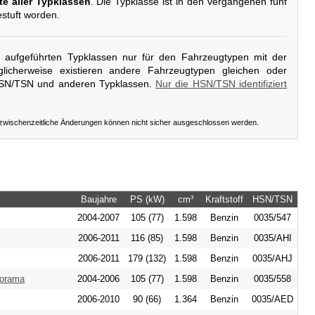
te aller Typklassen
. Die Typklasse ist in den vergangenen fünf
stuft worden.
er aufgeführten Typklassen nur für den Fahrzeugtypen mit der
licherweise existieren andere Fahrzeugtypen gleichen oder
HSN/TSN und anderen Typklassen.
Nur die HSN/TSN identifiziert
 zwischenzeitliche Änderungen können nicht sicher ausgeschlossen werden.
Baujahre
PS (kW)
cm³
Kraftstoff
HSN/TSN
2004-2007
105 (77)
1.598
Benzin
0035/547
2006-2011
116 (85)
1.598
Benzin
0035/AHI
2006-2011
179 (132)
1.598
Benzin
0035/AHJ
norama
2004-2006
105 (77)
1.598
Benzin
0035/558
2006-2010
90 (66)
1.364
Benzin
0035/AED