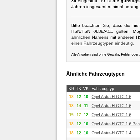
34 eingestuft. 10 ist
die günstigs
Jahren insgesamt minimal herabge
Bitte beachten Sie, dass die hi
HSN/TSN
0035/AEE
gelten. Mög
ähnlichen Namens mit anderen 
einen Fahrzeugtypen eindeutig.
Alle Angaben sind ohne Gewähr. Fehler oder
Ähnliche Fahrzeugtypen
KH
TK
VK
Fahrzeugtyp
18
12
10
Opel
Astra-H GTC 1.6
18
14
11
Opel
Astra-H GTC 1.6
15
17
12
Opel
Astra-H GTC 1.6
18
12
10
Opel
Astra-H GTC 1.6 Pa
18
12
10
Opel
Astra-H GTC 1.4