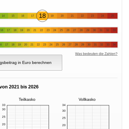
18
14
15
16
17
19
20
21
22
23
24
25
16
17
18
19
20
21
22
23
24
25
26
27
28
29
30
31
32
33
16
17
18
19
20
21
22
23
24
25
26
27
28
29
30
31
32
33
34
Was bedeuten die Zahlen?
gsbeitrag in Euro berechnen
von 2021 bis 2026
Teilkasko
Vollkasko
33
34
30
30
25
25
20
20