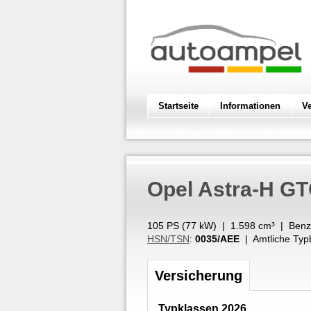
Startseite
Informationen
V
Opel
Astra-H GT
105 PS (
77
kW
) |
1.598
cm³
|
Benz
HSN/TSN
:
0035/AEE
| Amtliche Typ
Versicherung
Typklassen 2026