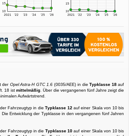
15
15
10
10
2021
'22
'23
'24
'25
'26
2021
'22
'23
'24
'25
'26
t der
Opel Astra-H GTC 1.6
(0035/AEE) in die
Typklasse 18
auf
t. 18 ist
mittelmäßig
. Über die vergangenen fünf Jahre zeigt die
inimalen Aufwärtstrend.
 der Fahrzeugtyp in die
Typklasse 12
auf einer Skala von 10 bis
. Die Entwicklung der Typklasse in den vergangenen fünf Jahren
 der Fahrzeugtyp in die
Typklasse 10
auf einer Skala von 10 bis