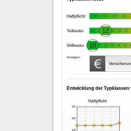
Haftpflicht
10
11
12
13
12
Teilkasko
10
11
13
14
15
10
Vollkasko
11
12
13
14
15
Anzeigen:
Versicherun
Entwicklung der Typklassen 
Haftpflicht
25
20
15