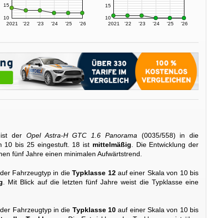
15
15
10
10
2021
'22
'23
'24
'25
'26
2021
'22
'23
'24
'25
'26
ist der
Opel Astra-H GTC 1.6 Panorama
(0035/558) in die
 10 bis 25 eingestuft. 18 ist
mittelmäßig
. Die Entwicklung der
nen fünf Jahre einen minimalen Aufwärtstrend.
 der Fahrzeugtyp in die
Typklasse 12
auf einer Skala von 10 bis
g
. Mit Blick auf die letzten fünf Jahre weist die Typklasse eine
 der Fahrzeugtyp in die
Typklasse 10
auf einer Skala von 10 bis