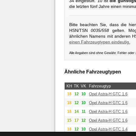
34 eingestuft. 10 ist
die günstigs
die letzten fünf Jahre einen minim
Bitte beachten Sie, dass die hi
HSN/TSN
0035/558
gelten. Mögl
ähnlichen Namens mit anderen 
einen Fahrzeugtypen eindeutig.
Alle Angaben sind ohne Gewähr. Fehler oder
Ähnliche Fahrzeugtypen
KH
TK
VK
Fahrzeugtyp
18
12
10
Opel
Astra-H GTC 1.6
18
12
10
Opel
Astra-H GTC 1.6
18
14
11
Opel
Astra-H GTC 1.6
15
17
12
Opel
Astra-H GTC 1.6
18
12
10
Opel
Astra-H GTC 1.4