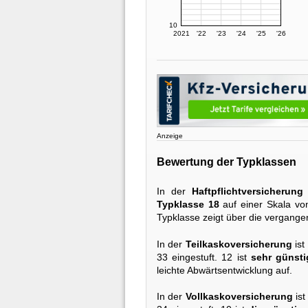
10
2021
'22
'23
'24
'25
'26
Anzeige
Bewertung der Typklassen
In der
Haftpflichtversicherung
Typklasse 18
auf einer Skala von
Typklasse zeigt über die vergange
In der
Teilkaskoversicherung
ist
33 eingestuft. 12 ist
sehr günsti
leichte Abwärtsentwicklung auf.
In der
Vollkaskoversicherung
ist