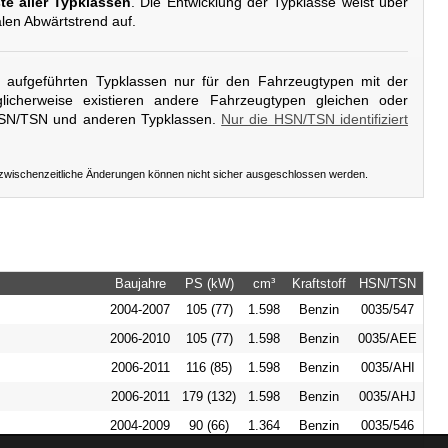
te aller Typklassen
. Die Entwicklung der Typklasse weist über
alen Abwärtstrend auf.
er aufgeführten Typklassen nur für den Fahrzeugtypen mit der
icherweise existieren andere Fahrzeugtypen gleichen oder
HSN/TSN und anderen Typklassen.
Nur die HSN/TSN identifiziert
 zwischenzeitliche Änderungen können nicht sicher ausgeschlossen werden.
Baujahre
PS (kW)
cm³
Kraftstoff
HSN/TSN
2004-2007
105 (77)
1.598
Benzin
0035/547
2006-2010
105 (77)
1.598
Benzin
0035/AEE
2006-2011
116 (85)
1.598
Benzin
0035/AHI
2006-2011
179 (132)
1.598
Benzin
0035/AHJ
2004-2009
90 (66)
1.364
Benzin
0035/546