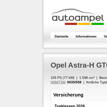
Startseite
Informationen
V
Opel
Astra-H GT
105 PS (
77
kW
) |
1.598
cm³
|
Benz
HSN/TSN
:
0035/558
| Amtliche Typb
Versicherung
Typklassen 2026