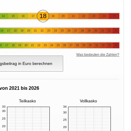
18
14
15
16
17
19
20
21
22
23
24
25
16
17
18
19
20
21
22
23
24
25
26
27
28
29
30
31
32
33
16
17
18
19
20
21
22
23
24
25
26
27
28
29
30
31
32
33
34
Was bedeuten die Zahlen?
gsbeitrag in Euro berechnen
von 2021 bis 2026
Teilkasko
Vollkasko
33
34
30
30
25
25
20
20