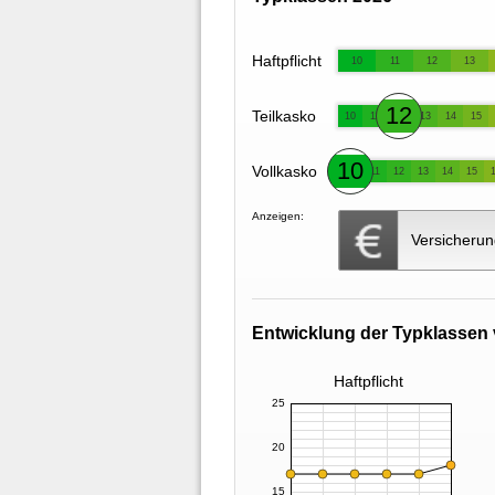
Haftpflicht
10
11
12
13
12
Teilkasko
10
11
13
14
15
10
Vollkasko
11
12
13
14
15
Anzeigen:
Versicherun
Entwicklung der Typklassen 
Haftpflicht
25
20
15