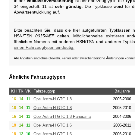
In der
Vollkaskoversicherung
ist der Fahrzeugtyp in die
Typk
34 eingestuft. 11 ist
sehr günstig
. Die Typklasse weist für d
Abwärtsentwicklung auf.
Bitte beachten Sie, dass die hier aufgeführten Typklassen 
HSN/TSN
0035/AEF
gelten. Möglicherweise existieren an
ähnlichen Namens mit anderen HSN/TSN und anderen Typkl
einen Fahrzeugtypen eindeutig.
Alle Angaben sind ohne Gewähr. Fehler oder zwischenzeitliche Änderungen könne
Ähnliche Fahrzeugtypen
KH
TK
VK
Fahrzeugtyp
Baujahre
16
14
11
Opel
Astra-H GTC 1.8
2005-2006
16
14
11
Opel
Astra-H GTC 1.8
2005-2010
16
14
11
Opel
Astra-H GTC 1.8 Panorama
2004-2006
18
14
11
Opel
Astra-H GTC 1.6
2006-2011
18
12
10
Opel
Astra-H GTC 1.6
2006-2010