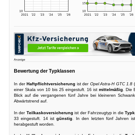
15
10
10
2021
'22
'23
'24
'25
'26
2021
'22
'23
'24
'25
'26
Anzeige
Bewertung der Typklassen
In der
Haftpflichtversicherung
ist der
Opel Astra-H GTC 1.8
(
einer Skala von 10 bis 25 eingestuft. 16 ist
mittelmäßig
. Die 
Blick auf die vergangenen fünf Jahre bei kleineren Schwa
Abwärtstrend auf.
In der
Teilkaskoversicherung
ist der Fahrzeugtyp in die
Typk
33 eingestuft. 14 ist
günstig
. In den letzten fünf Jahren i
herabgestuft worden.