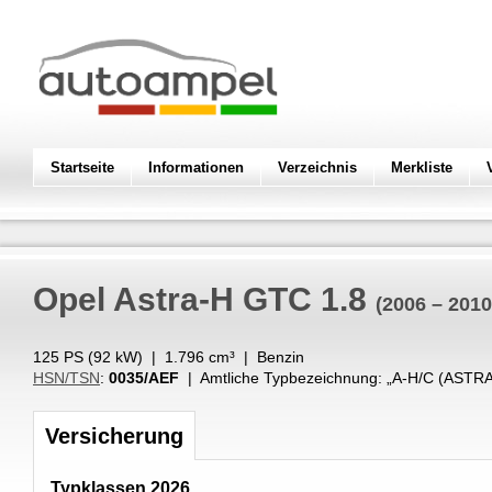
Startseite
Informationen
Verzeichnis
Merkliste
Opel
Astra-H GTC 1.8
(2006 – 2010
125 PS (
92
kW
) |
1.796
cm³
|
Benzin
HSN/TSN
:
0035/AEF
| Amtliche Typbezeichnung: „
A-H/C (ASTRA
Versicherung
Typklassen 2026