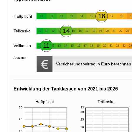
16
Haftpflicht
10
11
12
13
14
15
17
18
1
14
Teilkasko
10
11
12
13
15
16
17
18
19
20
21
22
23
11
Vollkasko
10
12
13
14
15
16
17
18
19
20
21
22
23
24
Anzeigen:
Versicherungsbeitrag in Euro berechnen
Entwicklung der Typklassen von 2021 bis 2026
Haftpflicht
Teilkasko
25
33
30
20
25
20
15