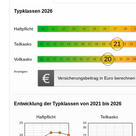
Typklassen 2026
Haftpflicht
10
11
12
13
14
15
16
17
18
1
21
Teilkasko
10
11
12
13
14
15
16
17
18
19
20
22
23
20
Vollkasko
10
11
12
13
14
15
16
17
18
19
21
22
23
24
Anzeigen:
Versicherungsbeitrag in Euro berechnen
Entwicklung der Typklassen von 2021 bis 2026
Haftpflicht
Teilkasko
25
33
30
20
25