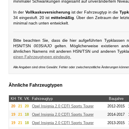
minimaler Schwankungen insgesamt auf unverändertem Niveau
In der
Vollkaskoversicherung
ist der Fahrzeugtyp in die
Typk
34 eingestuft. 20 ist
mittelmäßig
. Über den Zeitraum der letzt
minimal nach unten entwickelt.
Bitte beachten Sie, dass die hier aufgeführten Typklassen 
HSN/TSN
0035/AJO
gelten. Möglicherweise existieren an
ähnlichen Namens mit anderen HSN/TSN und anderen Typkl
einen Fahrzeugtypen eindeutig.
Alle Angaben sind ohne Gewähr. Fehler oder zwischenzeitliche Änderungen könne
Ähnliche Fahrzeugtypen
KH
TK
VK
Fahrzeugtyp
Baujahre
20
21
20
Opel
Insignia 2.0 CDTI Sports Tourer
2012-2015
19
21
18
Opel
Insignia 2.0 CDTI Sports Tourer
2014-2017
19
21
18
Opel
Insignia 2.0 CDTI Sports Tourer
2013-2015