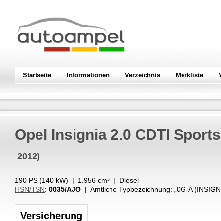
Startseite
Informationen
Verzeichnis
Merkliste
Opel
Insignia 2.0 CDTI Sports
2012)
190 PS (
140
kW
) |
1.956
cm³
|
Diesel
HSN/TSN
:
0035/AJO
| Amtliche Typbezeichnung: „
0G-A (INSIG
Versicherung