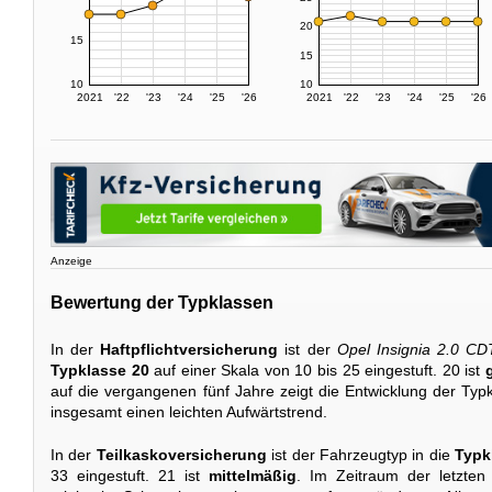
20
15
15
10
10
2021
'22
'23
'24
'25
'26
2021
'22
'23
'24
'25
'26
Anzeige
Bewertung der Typklassen
In der
Haftpflichtversicherung
ist der
Opel Insignia 2.0 CD
Typklasse 20
auf einer Skala von 10 bis 25 eingestuft. 20 ist
auf die vergangenen fünf Jahre zeigt die Entwicklung der T
insgesamt einen leichten Aufwärtstrend.
In der
Teilkaskoversicherung
ist der Fahrzeugtyp in die
Typk
33 eingestuft. 21 ist
mittelmäßig
. Im Zeitraum der letzten 