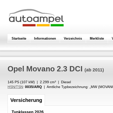
Startseite
Informationen
Verzeichnis
Merkliste
Opel
Movano 2.3 DCI
(ab 2011)
145 PS (
107
kW
) |
2.299
cm³
|
Diesel
HSN/TSN
:
0035/ARQ
| Amtliche Typbezeichnung: „
MW (MOVANO 
Versicherung
Typklassen 2026