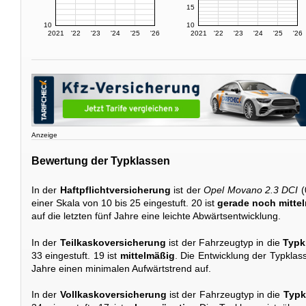
15
10
10
2021
'22
'23
'24
'25
'26
2021
'22
'23
'24
'25
'26
Anzeige
Bewertung der Typklassen
In der
Haftpflichtversicherung
ist der
Opel Movano 2.3 DCI
(
einer Skala von 10 bis 25 eingestuft. 20 ist
gerade noch mitte
auf die letzten fünf Jahre eine leichte Abwärtsentwicklung.
In der
Teilkaskoversicherung
ist der Fahrzeugtyp in die
Typk
33 eingestuft. 19 ist
mittelmäßig
. Die Entwicklung der Typklasse
Jahre einen minimalen Aufwärtstrend auf.
In der
Vollkaskoversicherung
ist der Fahrzeugtyp in die
Typk