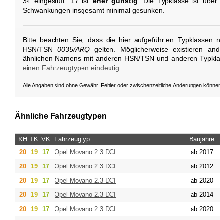
34 eingestuft. 17 ist
eher günstig
. Die Typklasse ist über 
Schwankungen insgesamt minimal gesunken.
Bitte beachten Sie, dass die hier aufgeführten Typklassen 
HSN/TSN
0035/ARQ
gelten. Möglicherweise existieren an
ähnlichen Namens mit anderen HSN/TSN und anderen Typkl
einen Fahrzeugtypen eindeutig.
Alle Angaben sind ohne Gewähr. Fehler oder zwischenzeitliche Änderungen könne
Ähnliche Fahrzeugtypen
KH
TK
VK
Fahrzeugtyp
Baujahre
20
19
17
Opel
Movano 2.3 DCI
ab 2017
20
19
17
Opel
Movano 2.3 DCI
ab 2012
20
19
17
Opel
Movano 2.3 DCI
ab 2020
20
19
17
Opel
Movano 2.3 DCI
ab 2014
20
19
17
Opel
Movano 2.3 DCI
ab 2020