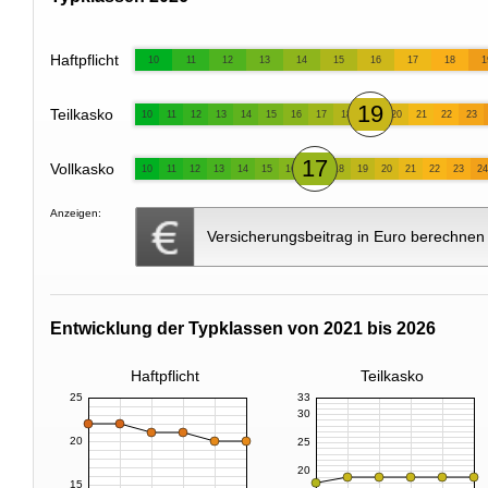
Haftpflicht
10
11
12
13
14
15
16
17
18
1
19
Teilkasko
10
11
12
13
14
15
16
17
18
20
21
22
23
17
Vollkasko
10
11
12
13
14
15
16
18
19
20
21
22
23
24
Anzeigen:
Versicherungsbeitrag in Euro berechnen
Entwicklung der Typklassen von 2021 bis 2026
Haftpflicht
Teilkasko
25
33
30
20
25
20
15