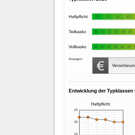
Haftpflicht
10
11
12
13
Teilkasko
10
11
12
13
14
15
Vollkasko
10
11
12
13
14
15
Anzeigen:
Versicherun
Entwicklung der Typklassen 
Haftpflicht
25
20
15