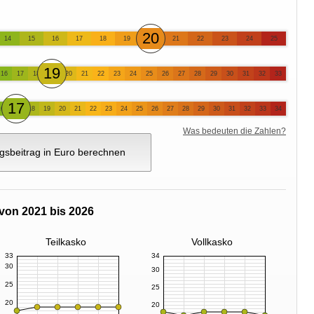
20
14
15
16
17
18
19
21
22
23
24
25
19
16
17
18
20
21
22
23
24
25
26
27
28
29
30
31
32
33
17
16
18
19
20
21
22
23
24
25
26
27
28
29
30
31
32
33
34
Was bedeuten die Zahlen?
gsbeitrag in Euro berechnen
von 2021 bis 2026
Teilkasko
Vollkasko
33
34
30
30
25
25
20
20