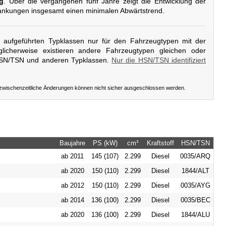
g
. Über die vergangenen fünf Jahre zeigt die Entwicklung der
ankungen insgesamt einen minimalen Abwärtstrend.
er aufgeführten Typklassen nur für den Fahrzeugtypen mit der
licherweise existieren andere Fahrzeugtypen gleichen oder
HSN/TSN und anderen Typklassen.
Nur die HSN/TSN identifiziert
 zwischenzeitliche Änderungen können nicht sicher ausgeschlossen werden.
Baujahre
PS (kW)
cm³
Kraftstoff
HSN/TSN
ab 2011
145 (107)
2.299
Diesel
0035/ARQ
ab 2020
150 (110)
2.299
Diesel
1844/ALT
ab 2012
150 (110)
2.299
Diesel
0035/AYG
ab 2014
136 (100)
2.299
Diesel
0035/BEC
ab 2020
136 (100)
2.299
Diesel
1844/ALU