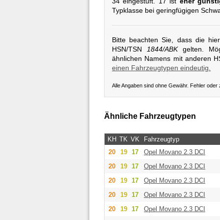
34 eingestuft. 17 ist
eher günsti
Typklasse bei geringfügigen Schw
Bitte beachten Sie, dass die hi
HSN/TSN
1844/ABK
gelten. Mög
ähnlichen Namens mit anderen 
einen Fahrzeugtypen eindeutig.
Alle Angaben sind ohne Gewähr. Fehler oder
Ähnliche Fahrzeugtypen
KH
TK
VK
Fahrzeugtyp
20
19
17
Opel
Movano 2.3 DCI
20
19
17
Opel
Movano 2.3 DCI
20
19
17
Opel
Movano 2.3 DCI
20
19
17
Opel
Movano 2.3 DCI
20
19
17
Opel
Movano 2.3 DCI