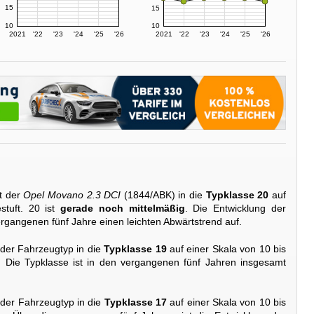
15
15
10
10
2021
'22
'23
'24
'25
'26
2021
'22
'23
'24
'25
'26
t der
Opel Movano 2.3 DCI
(1844/ABK) in die
Typklasse 20
auf
stuft. 20 ist
gerade noch mittelmäßig
. Die Entwicklung der
vergangenen fünf Jahre einen leichten Abwärtstrend auf.
 der Fahrzeugtyp in die
Typklasse 19
auf einer Skala von 10 bis
. Die Typklasse ist in den vergangenen fünf Jahren insgesamt
 der Fahrzeugtyp in die
Typklasse 17
auf einer Skala von 10 bis