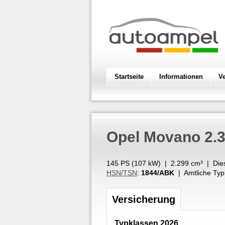
Startseite
Informationen
V
Opel
Movano 2.3
145 PS (
107
kW
) |
2.299
cm³
|
Die
HSN/TSN
:
1844/ABK
| Amtliche Typ
Versicherung
Typklassen 2026