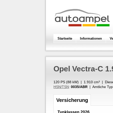
Startseite
Informationen
V
Opel
Vectra-C 1
120 PS (
88
kW
) |
1.910
cm³
|
Dies
HSN/TSN
:
0035/ABR
| Amtliche Typ
Versicherung
Typklassen 2026