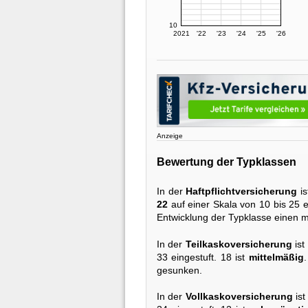
10
2021
'22
'23
'24
'25
'26
Anzeige
Bewertung der Typklassen
In der
Haftpflichtversicherung
is
22
auf einer Skala von 10 bis 25 e
Entwicklung der Typklasse einen m
In der
Teilkaskoversicherung
ist
33 eingestuft. 18 ist
mittelmäßig
gesunken.
In der
Vollkaskoversicherung
ist