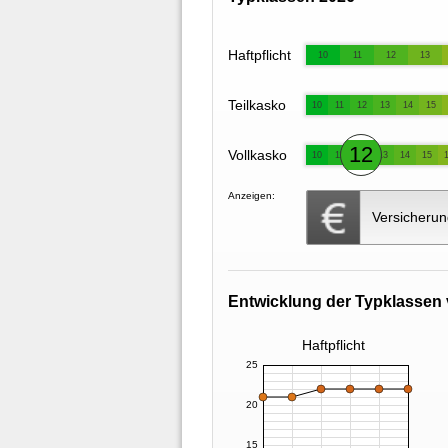
Haftpflicht
10
11
12
13
Teilkasko
10
11
12
13
14
15
12
Vollkasko
10
11
13
14
15
Anzeigen:
Versicherun
Entwicklung der Typklassen 
Haftpflicht
25
20
15