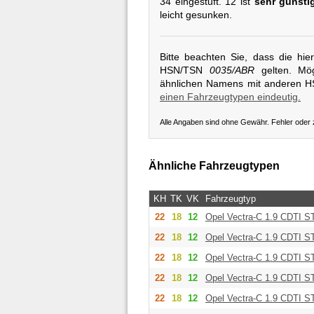
34 eingestuft. 12 ist
sehr günsti
leicht gesunken.
Bitte beachten Sie, dass die hi
HSN/TSN
0035/ABR
gelten. Mög
ähnlichen Namens mit anderen 
einen Fahrzeugtypen eindeutig.
Alle Angaben sind ohne Gewähr. Fehler oder
Ähnliche Fahrzeugtypen
KH
TK
VK
Fahrzeugtyp
22
18
12
Opel
Vectra-C 1.9 CDTI S
22
18
12
Opel
Vectra-C 1.9 CDTI S
22
18
12
Opel
Vectra-C 1.9 CDTI S
22
18
12
Opel
Vectra-C 1.9 CDTI S
22
18
12
Opel
Vectra-C 1.9 CDTI S