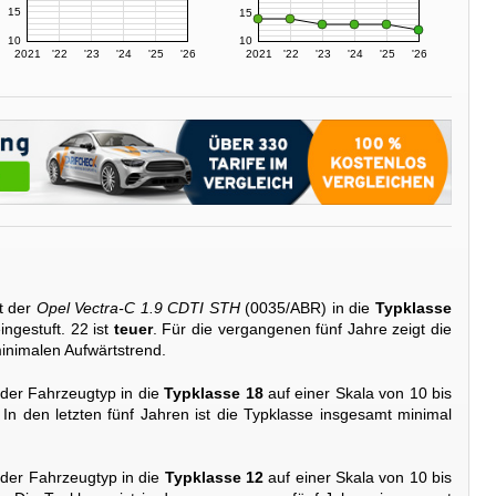
15
15
10
10
2021
'22
'23
'24
'25
'26
2021
'22
'23
'24
'25
'26
t der
Opel Vectra-C 1.9 CDTI STH
(0035/ABR) in die
Typklasse
ingestuft. 22 ist
teuer
. Für die vergangenen fünf Jahre zeigt die
inimalen Aufwärtstrend.
 der Fahrzeugtyp in die
Typklasse 18
auf einer Skala von 10 bis
. In den letzten fünf Jahren ist die Typklasse insgesamt minimal
 der Fahrzeugtyp in die
Typklasse 12
auf einer Skala von 10 bis