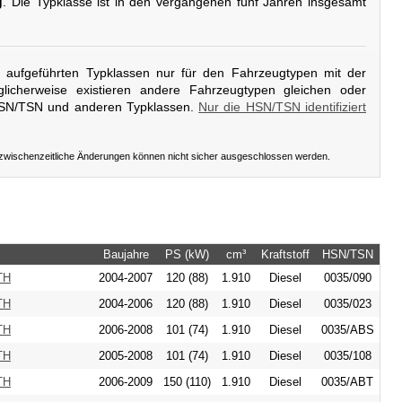
g
. Die Typklasse ist in den vergangenen fünf Jahren insgesamt
er aufgeführten Typklassen nur für den Fahrzeugtypen mit der
licherweise existieren andere Fahrzeugtypen gleichen oder
HSN/TSN und anderen Typklassen.
Nur die HSN/TSN identifiziert
 zwischenzeitliche Änderungen können nicht sicher ausgeschlossen werden.
Baujahre
PS (kW)
cm³
Kraftstoff
HSN/TSN
TH
2004-2007
120 (88)
1.910
Diesel
0035/090
TH
2004-2006
120 (88)
1.910
Diesel
0035/023
TH
2006-2008
101 (74)
1.910
Diesel
0035/ABS
TH
2005-2008
101 (74)
1.910
Diesel
0035/108
TH
2006-2009
150 (110)
1.910
Diesel
0035/ABT