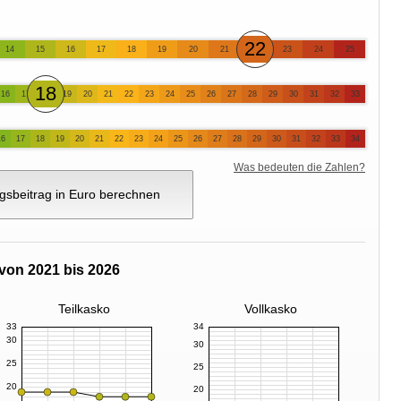
22
14
15
16
17
18
19
20
21
23
24
25
18
16
17
19
20
21
22
23
24
25
26
27
28
29
30
31
32
33
16
17
18
19
20
21
22
23
24
25
26
27
28
29
30
31
32
33
34
Was bedeuten die Zahlen?
gsbeitrag in Euro berechnen
von 2021 bis 2026
Teilkasko
Vollkasko
33
34
30
30
25
25
20
20