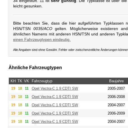
34 eingestuft. 11 ist
sehr günstig
. Die Typklasse ist über di
leicht gesunken.
Bitte beachten Sie, dass die hier aufgeführten Typklassen 
HSN/TSN
0035/ACO
gelten. Möglicherweise existieren an
ähnlichen Namens mit anderen HSN/TSN und anderen Typkl
einen Fahrzeugtypen eindeutig.
Alle Angaben sind ohne Gewähr. Fehler oder zwischenzeitliche Änderungen könne
Ähnliche Fahrzeugtypen
KH
TK
VK
Fahrzeugtyp
Baujahre
19
18
11
Opel
Vectra-C 1.9 CDTI SW
2005-2007
19
18
11
Opel
Vectra-C 1.9 CDTI SW
2006-2008
19
18
11
Opel
Vectra-C 1.9 CDTI SW
2004-2007
19
18
11
Opel
Vectra-C 1.9 CDTI SW
2006-2009
19
18
11
Opel
Vectra-C 1.9 CDTI SW
2004-2007