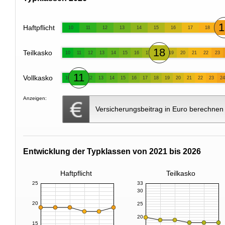
1
Haftpflicht
10
11
12
13
14
15
16
17
18
18
Teilkasko
10
11
12
13
14
15
16
17
19
20
21
22
23
11
Vollkasko
10
12
13
14
15
16
17
18
19
20
21
22
23
24
Anzeigen:
Versicherungsbeitrag in Euro berechnen
Entwicklung der Typklassen von 2021 bis 2026
Haftpflicht
Teilkasko
25
33
30
20
25
20
15