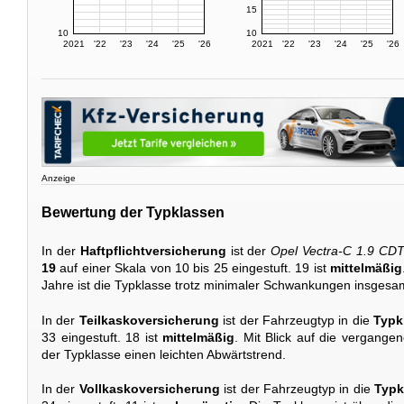
15
10
10
2021
'22
'23
'24
'25
'26
2021
'22
'23
'24
'25
'26
Anzeige
Bewertung der Typklassen
In der
Haftpflichtversicherung
ist der
Opel Vectra-C 1.9 CD
19
auf einer Skala von 10 bis 25 eingestuft. 19 ist
mittelmäßig
Jahre ist die Typklasse trotz minimaler Schwankungen insgesam
In der
Teilkaskoversicherung
ist der Fahrzeugtyp in die
Typk
33 eingestuft. 18 ist
mittelmäßig
. Mit Blick auf die vergangen
der Typklasse einen leichten Abwärtstrend.
In der
Vollkaskoversicherung
ist der Fahrzeugtyp in die
Typk