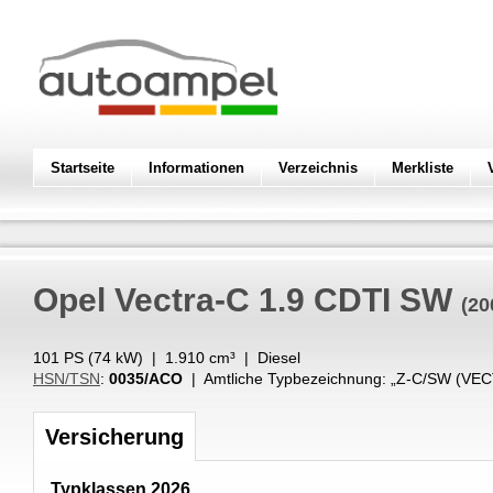
Startseite
Informationen
Verzeichnis
Merkliste
Opel
Vectra-C 1.9 CDTI SW
(20
101 PS (
74
kW
) |
1.910
cm³
|
Diesel
HSN/TSN
:
0035/ACO
| Amtliche Typbezeichnung: „
Z-C/SW (VEC
Versicherung
Typklassen 2026