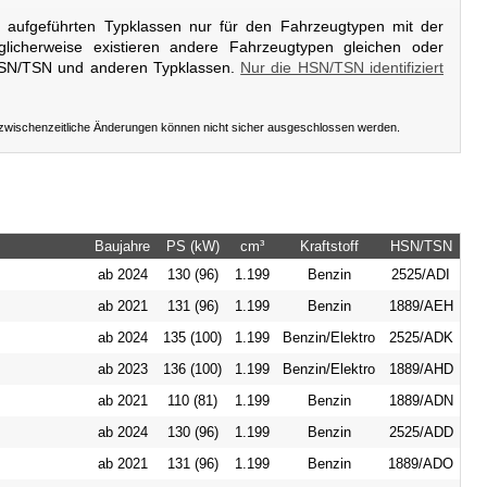
er aufgeführten Typklassen nur für den Fahrzeugtypen mit der
licherweise existieren andere Fahrzeugtypen gleichen oder
HSN/TSN und anderen Typklassen.
Nur die HSN/TSN identifiziert
 zwischenzeitliche Änderungen können nicht sicher ausgeschlossen werden.
Baujahre
PS (kW)
cm³
Kraftstoff
HSN/TSN
ab 2024
130 (96)
1.199
Benzin
2525/ADI
ab 2021
131 (96)
1.199
Benzin
1889/AEH
ab 2024
135 (100)
1.199
Benzin/Elektro
2525/ADK
ab 2023
136 (100)
1.199
Benzin/Elektro
1889/AHD
ab 2021
110 (81)
1.199
Benzin
1889/ADN
ab 2024
130 (96)
1.199
Benzin
2525/ADD
ab 2021
131 (96)
1.199
Benzin
1889/ADO