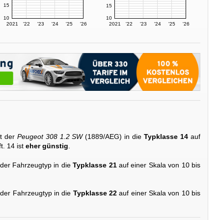
15
15
10
10
2021
'22
'23
'24
'25
'26
2021
'22
'23
'24
'25
'26
t der
Peugeot 308 1.2 SW
(1889/AEG) in die
Typklasse 14
auf
t. 14 ist
eher günstig
.
 der Fahrzeugtyp in die
Typklasse 21
auf einer Skala von 10 bis
 der Fahrzeugtyp in die
Typklasse 22
auf einer Skala von 10 bis