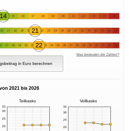
14
15
16
17
18
19
20
21
22
23
24
25
21
16
17
18
19
20
22
23
24
25
26
27
28
29
30
31
32
33
22
16
17
18
19
20
21
23
24
25
26
27
28
29
30
31
32
33
34
Was bedeuten die Zahlen?
gsbeitrag in Euro berechnen
von 2021 bis 2026
Teilkasko
Vollkasko
33
34
30
30
25
25
20
20