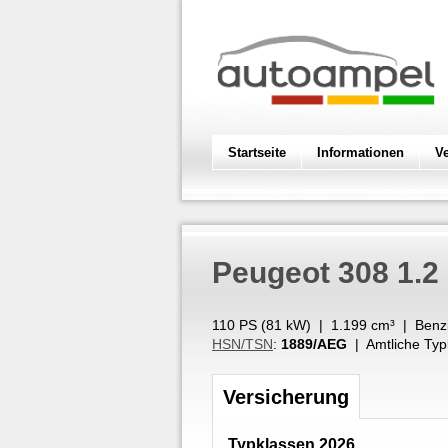
Startseite
Informationen
V
Peugeot
308 1.2
110 PS (
81
kW
) |
1.199
cm³
|
Benz
HSN/TSN
:
1889/AEG
| Amtliche Typ
Versicherung
Typklassen 2026