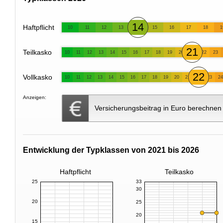
14
Haftpflicht
10
11
12
13
15
16
17
18
1
21
Teilkasko
10
11
12
13
14
15
16
17
18
19
20
22
23
22
Vollkasko
10
11
12
13
14
15
16
17
18
19
20
21
23
24
Anzeigen:
Versicherungsbeitrag in Euro berechnen
Entwicklung der Typklassen von 2021 bis 2026
Haftpflicht
Teilkasko
25
33
30
20
25
20
15