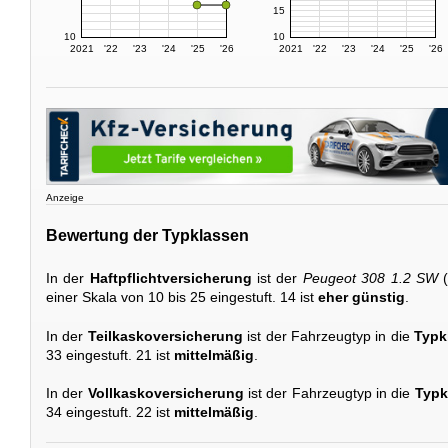
15
10
10
2021
'22
'23
'24
'25
'26
2021
'22
'23
'24
'25
'26
Anzeige
Bewertung der Typklassen
In der
Haftpflichtversicherung
ist der
Peugeot 308 1.2 SW
(
einer Skala von 10 bis 25 eingestuft. 14 ist
eher günstig
.
In der
Teilkaskoversicherung
ist der Fahrzeugtyp in die
Typk
33 eingestuft. 21 ist
mittelmäßig
.
In der
Vollkaskoversicherung
ist der Fahrzeugtyp in die
Typk
34 eingestuft. 22 ist
mittelmäßig
.