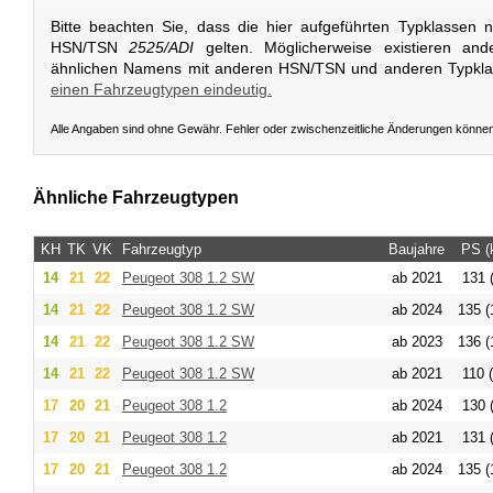
Bitte beachten Sie, dass die hier aufgeführten Typklassen 
HSN/TSN
2525/ADI
gelten. Möglicherweise existieren and
ähnlichen Namens mit anderen HSN/TSN und anderen Typkl
einen Fahrzeugtypen eindeutig.
Alle Angaben sind ohne Gewähr. Fehler oder zwischenzeitliche Änderungen könne
Ähnliche Fahrzeugtypen
KH
TK
VK
Fahrzeugtyp
Baujahre
PS (
14
21
22
Peugeot
308 1.2 SW
ab 2021
131 
14
21
22
Peugeot
308 1.2 SW
ab 2024
135 (
14
21
22
Peugeot
308 1.2 SW
ab 2023
136 (
14
21
22
Peugeot
308 1.2 SW
ab 2021
110 
17
20
21
Peugeot
308 1.2
ab 2024
130 
17
20
21
Peugeot
308 1.2
ab 2021
131 
17
20
21
Peugeot
308 1.2
ab 2024
135 (