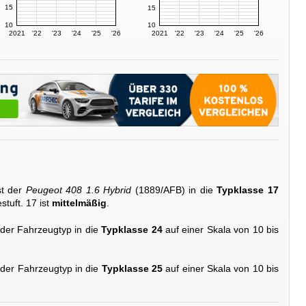
15
15
10
10
2021
'22
'23
'24
'25
'26
2021
'22
'23
'24
'25
'26
st der
Peugeot 408 1.6 Hybrid
(1889/AFB) in die
Typklasse 17
stuft. 17 ist
mittelmäßig
.
 der Fahrzeugtyp in die
Typklasse 24
auf einer Skala von 10 bis
 der Fahrzeugtyp in die
Typklasse 25
auf einer Skala von 10 bis