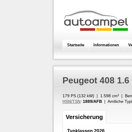
Startseite
Informationen
V
Peugeot
408 1.6
179 PS (
132
kW
) |
1.598
cm³
|
Ben
HSN/TSN
:
1889/AFB
| Amtliche Typ
Versicherung
Typklassen 2026