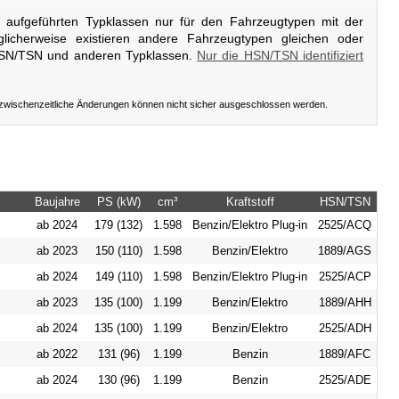
er aufgeführten Typklassen nur für den Fahrzeugtypen mit der
licherweise existieren andere Fahrzeugtypen gleichen oder
HSN/TSN und anderen Typklassen.
Nur die HSN/TSN identifiziert
 zwischenzeitliche Änderungen können nicht sicher ausgeschlossen werden.
Baujahre
PS (kW)
cm³
Kraftstoff
HSN/TSN
ab 2024
179 (132)
1.598
Benzin/Elektro Plug-in
2525/ACQ
ab 2023
150 (110)
1.598
Benzin/Elektro
1889/AGS
ab 2024
149 (110)
1.598
Benzin/Elektro Plug-in
2525/ACP
ab 2023
135 (100)
1.199
Benzin/Elektro
1889/AHH
ab 2024
135 (100)
1.199
Benzin/Elektro
2525/ADH
ab 2022
131 (96)
1.199
Benzin
1889/AFC
ab 2024
130 (96)
1.199
Benzin
2525/ADE