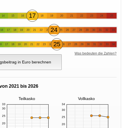
17
14
15
16
18
19
20
21
22
23
24
25
24
16
17
18
19
20
21
22
23
25
26
27
28
29
30
31
32
33
25
16
17
18
19
20
21
22
23
24
26
27
28
29
30
31
32
33
34
Was bedeuten die Zahlen?
gsbeitrag in Euro berechnen
von 2021 bis 2026
Teilkasko
Vollkasko
33
34
30
30
25
25
20
20