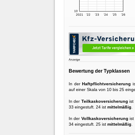
10
2021
'22
'23
'24
'25
'26
Anzeige
Bewertung der Typklassen
In der
Haftpflichtversicherung
i
auf einer Skala von 10 bis 25 einge
In der
Teilkaskoversicherung
ist
33 eingestuft. 24 ist
mittelmäßig
.
In der
Vollkaskoversicherung
ist
34 eingestuft. 25 ist
mittelmäßig
.