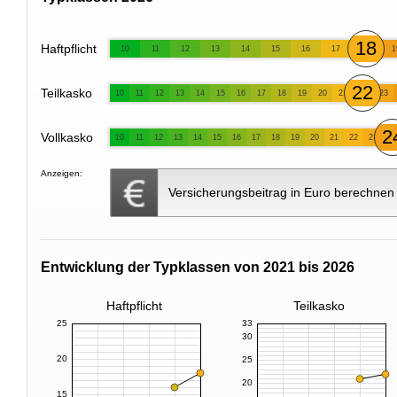
18
Haftpflicht
10
11
12
13
14
15
16
17
1
22
Teilkasko
10
11
12
13
14
15
16
17
18
19
20
21
23
2
Vollkasko
10
11
12
13
14
15
16
17
18
19
20
21
22
23
Anzeigen:
Versicherungsbeitrag in Euro berechnen
Entwicklung der Typklassen von 2021 bis 2026
Haftpflicht
Teilkasko
25
33
30
20
25
20
15