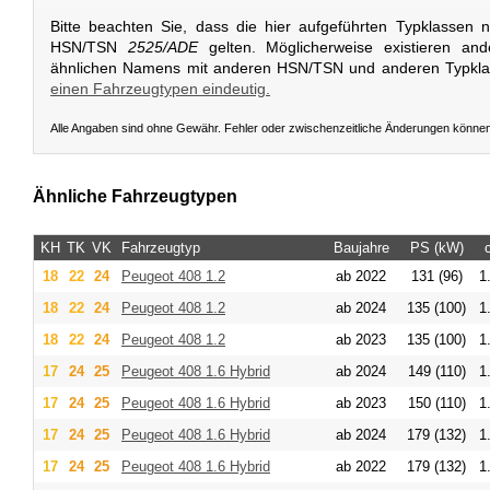
Bitte beachten Sie, dass die hier aufgeführten Typklassen 
HSN/TSN
2525/ADE
gelten. Möglicherweise existieren an
ähnlichen Namens mit anderen HSN/TSN und anderen Typkl
einen Fahrzeugtypen eindeutig.
Alle Angaben sind ohne Gewähr. Fehler oder zwischenzeitliche Änderungen könne
Ähnliche Fahrzeugtypen
KH
TK
VK
Fahrzeugtyp
Baujahre
PS (kW)
18
22
24
Peugeot
408 1.2
ab 2022
131 (96)
1
18
22
24
Peugeot
408 1.2
ab 2024
135 (100)
1
18
22
24
Peugeot
408 1.2
ab 2023
135 (100)
1
17
24
25
Peugeot
408 1.6 Hybrid
ab 2024
149 (110)
1
17
24
25
Peugeot
408 1.6 Hybrid
ab 2023
150 (110)
1
17
24
25
Peugeot
408 1.6 Hybrid
ab 2024
179 (132)
1
17
24
25
Peugeot
408 1.6 Hybrid
ab 2022
179 (132)
1