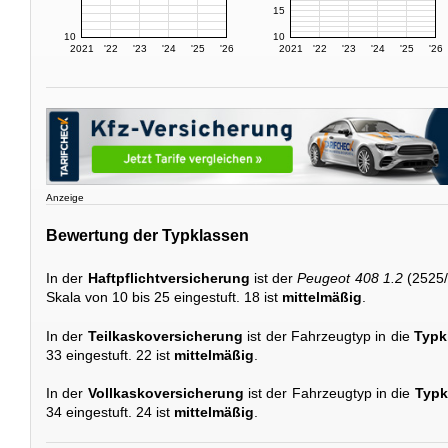
15
10
10
2021
'22
'23
'24
'25
'26
2021
'22
'23
'24
'25
'26
Anzeige
Bewertung der Typklassen
In der
Haftpflichtversicherung
ist der
Peugeot 408 1.2
(2525/
Skala von 10 bis 25 eingestuft. 18 ist
mittelmäßig
.
In der
Teilkaskoversicherung
ist der Fahrzeugtyp in die
Typk
33 eingestuft. 22 ist
mittelmäßig
.
In der
Vollkaskoversicherung
ist der Fahrzeugtyp in die
Typk
34 eingestuft. 24 ist
mittelmäßig
.