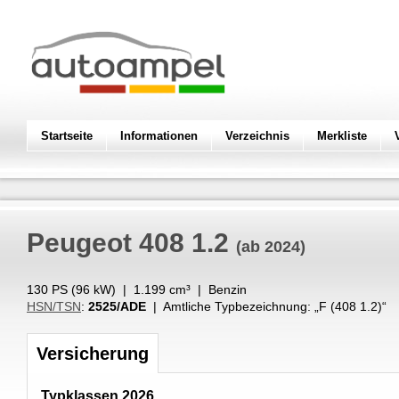
Startseite
Informationen
Verzeichnis
Merkliste
Peugeot
408 1.2
(ab 2024)
130 PS (
96
kW
) |
1.199
cm³
|
Benzin
HSN/TSN
:
2525/ADE
| Amtliche Typbezeichnung: „
F (408 1.2)
“
Versicherung
Typklassen 2026