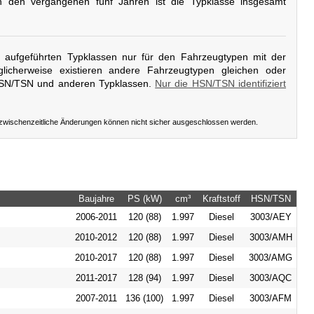
In den vergangenen fünf Jahren ist die Typklasse insgesamt
er aufgeführten Typklassen nur für den Fahrzeugtypen mit der
licherweise existieren andere Fahrzeugtypen gleichen oder
HSN/TSN und anderen Typklassen.
Nur die HSN/TSN identifiziert
 zwischenzeitliche Änderungen können nicht sicher ausgeschlossen werden.
Baujahre
PS (kW)
cm³
Kraftstoff
HSN/TSN
2006-2011
120 (88)
1.997
Diesel
3003/AEY
2010-2012
120 (88)
1.997
Diesel
3003/AMH
2010-2017
120 (88)
1.997
Diesel
3003/AMG
2011-2017
128 (94)
1.997
Diesel
3003/AQC
2007-2011
136 (100)
1.997
Diesel
3003/AFM