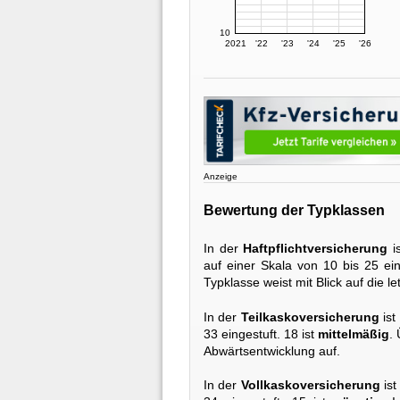
10
2021
'22
'23
'24
'25
'26
Anzeige
Bewertung der Typklassen
In der
Haftpflichtversicherung
i
auf einer Skala von 10 bis 25 ein
Typklasse weist mit Blick auf die l
In der
Teilkaskoversicherung
ist
33 eingestuft. 18 ist
mittelmäßig
.
Abwärtsentwicklung auf.
In der
Vollkaskoversicherung
ist