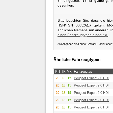
34 eingestuft. 15 ist
günstig
. 
gesunken.
Bitte beachten Sie, dass die hi
HSN/TSN
3003/AEX
gelten. Mög
ähnlichen Namens mit anderen 
einen Fahrzeugtypen eindeutig.
Alle Angaben sind ohne Gewähr. Fehler oder
Ähnliche Fahrzeugtypen
KH
TK
VK
Fahrzeugtyp
20
18
15
Peugeot
Expert 2.0 HDI
20
18
15
Peugeot
Expert 2.0 HDI
20
18
15
Peugeot
Expert 2.0 HDI
20
18
15
Peugeot
Expert 2.0 HDI
20
18
15
Peugeot
Expert 2.0 HDI