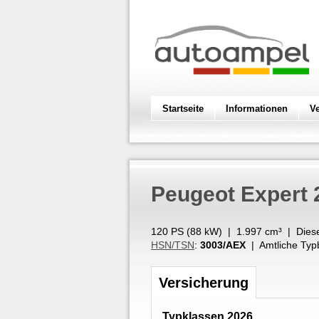
Startseite
Informationen
V
Peugeot
Expert 
120 PS (
88
kW
) |
1.997
cm³
|
Dies
HSN/TSN
:
3003/AEX
| Amtliche Typ
Versicherung
Typklassen 2026