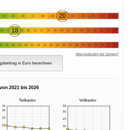
20
14
15
16
17
18
19
21
22
23
24
25
18
16
17
19
20
21
22
23
24
25
26
27
28
29
30
31
32
33
16
17
18
19
20
21
22
23
24
25
26
27
28
29
30
31
32
33
34
Was bedeuten die Zahlen?
gsbeitrag in Euro berechnen
von 2021 bis 2026
Teilkasko
Vollkasko
33
34
30
30
25
25
20
20