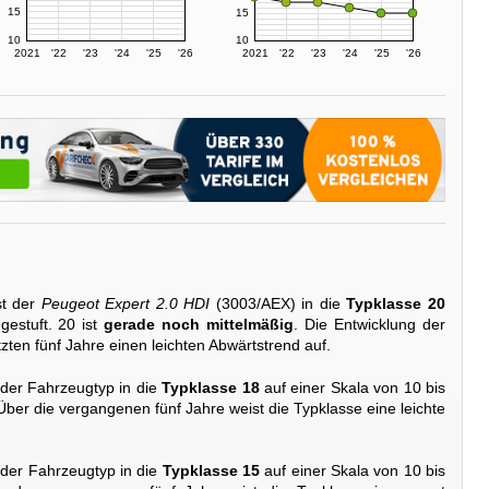
15
15
10
10
2021
'22
'23
'24
'25
'26
2021
'22
'23
'24
'25
'26
st der
Peugeot Expert 2.0 HDI
(3003/AEX) in die
Typklasse 20
gestuft. 20 ist
gerade noch mittelmäßig
. Die Entwicklung der
etzten fünf Jahre einen leichten Abwärtstrend auf.
 der Fahrzeugtyp in die
Typklasse 18
auf einer Skala von 10 bis
 Über die vergangenen fünf Jahre weist die Typklasse eine leichte
 der Fahrzeugtyp in die
Typklasse 15
auf einer Skala von 10 bis