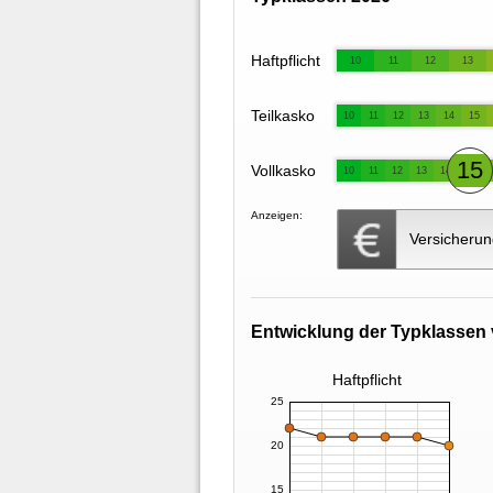
Haftpflicht
10
11
12
13
Teilkasko
10
11
12
13
14
15
15
Vollkasko
10
11
12
13
14
Anzeigen:
Versicherun
Entwicklung der Typklassen 
Haftpflicht
25
20
15