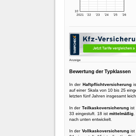
10
2021
'22
'23
'24
'25
'26
Anzeige
Bewertung der Typklassen
In der
Haftpflichtversicherung
i
auf einer Skala von 10 bis 25 einge
letzten fünf Jahren insgesamt leic
In der
Teilkaskoversicherung
ist
33 eingestuft. 18 ist
mittelmäßig
.
nach unten entwickelt.
In der
Vollkaskoversicherung
ist