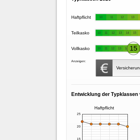
Haftpflicht
10
11
12
13
Teilkasko
10
11
12
13
14
15
15
Vollkasko
10
11
12
13
14
Anzeigen:
Versicherun
Entwicklung der Typklassen 
Haftpflicht
25
20
15