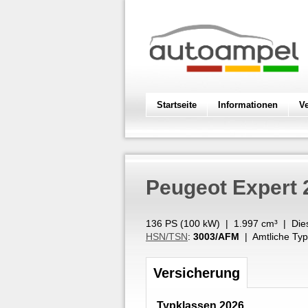
Startseite
Informationen
V
Peugeot
Expert 
136 PS (
100
kW
) |
1.997
cm³
|
Die
HSN/TSN
:
3003/AFM
| Amtliche Typ
Versicherung
Typklassen 2026