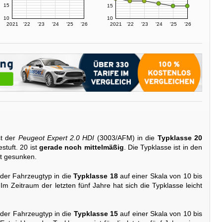
15
15
10
10
2021
'22
'23
'24
'25
'26
2021
'22
'23
'24
'25
'26
st der
Peugeot Expert 2.0 HDI
(3003/AFM) in die
Typklasse 20
stuft. 20 ist
gerade noch mittelmäßig
. Die Typklasse ist in den
ht gesunken.
 der Fahrzeugtyp in die
Typklasse 18
auf einer Skala von 10 bis
 Im Zeitraum der letzten fünf Jahre hat sich die Typklasse leicht
 der Fahrzeugtyp in die
Typklasse 15
auf einer Skala von 10 bis