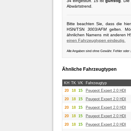
34 eingestuft. 15 ist
günstig
. Die
Abwärtstrend.
Bitte beachten Sie, dass die hi
HSN/TSN
3003/AFM
gelten. Mög
ähnlichen Namens mit anderen 
einen Fahrzeugtypen eindeutig.
Alle Angaben sind ohne Gewähr. Fehler oder
Ähnliche Fahrzeugtypen
KH
TK
VK
Fahrzeugtyp
20
18
15
Peugeot
Expert 2.0 HDI
20
18
15
Peugeot
Expert 2.0 HDI
20
18
15
Peugeot
Expert 2.0 HDI
20
18
15
Peugeot
Expert 2.0 HDI
20
18
15
Peugeot
Expert 2.0 HDI