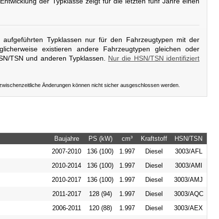
 Entwicklung der Typklasse zeigt für die letzten fünf Jahre einen
er aufgeführten Typklassen nur für den Fahrzeugtypen mit der
licherweise existieren andere Fahrzeugtypen gleichen oder
HSN/TSN und anderen Typklassen.
Nur die HSN/TSN identifiziert
 zwischenzeitliche Änderungen können nicht sicher ausgeschlossen werden.
Baujahre
PS (kW)
cm³
Kraftstoff
HSN/TSN
2007-2010
136 (100)
1.997
Diesel
3003/AFL
2010-2014
136 (100)
1.997
Diesel
3003/AMI
2010-2017
136 (100)
1.997
Diesel
3003/AMJ
2011-2017
128 (94)
1.997
Diesel
3003/AQC
2006-2011
120 (88)
1.997
Diesel
3003/AEX