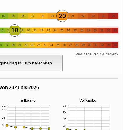
20
14
15
16
17
18
19
21
22
23
24
25
18
16
17
19
20
21
22
23
24
25
26
27
28
29
30
31
32
33
16
17
18
19
20
21
22
23
24
25
26
27
28
29
30
31
32
33
34
Was bedeuten die Zahlen?
gsbeitrag in Euro berechnen
von 2021 bis 2026
Teilkasko
Vollkasko
33
34
30
30
25
25
20
20