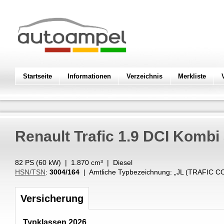
Startseite
Informationen
Verzeichnis
Merkliste
Renault
Trafic 1.9 DCI Kombi
82 PS (
60
kW
) |
1.870
cm³
|
Diesel
HSN/TSN
:
3004/164
| Amtliche Typbezeichnung: „
JL (TRAFIC CO
Versicherung
Typklassen 2026