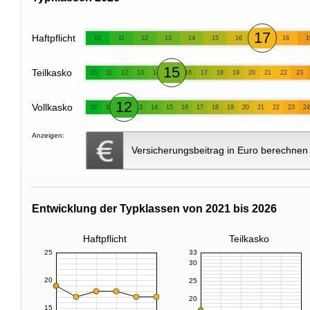
17
Haftpflicht
10
11
12
13
14
15
16
18
1
15
Teilkasko
10
11
12
13
14
16
17
18
19
20
21
22
23
12
Vollkasko
10
11
13
14
15
16
17
18
19
20
21
22
23
24
Anzeigen:
Versicherungsbeitrag in Euro berechnen
Entwicklung der Typklassen von 2021 bis 2026
Haftpflicht
Teilkasko
25
33
30
20
25
20
15