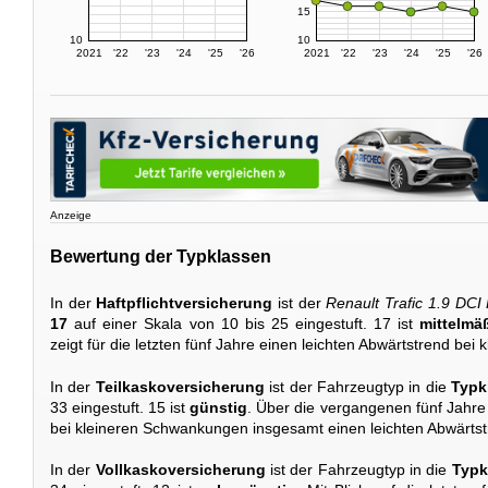
15
10
10
2021
'22
'23
'24
'25
'26
2021
'22
'23
'24
'25
'26
Anzeige
Bewertung der Typklassen
In der
Haftpflichtversicherung
ist der
Renault Trafic 1.9 DCI
17
auf einer Skala von 10 bis 25 eingestuft. 17 ist
mittelmä
zeigt für die letzten fünf Jahre einen leichten Abwärtstrend be
In der
Teilkaskoversicherung
ist der Fahrzeugtyp in die
Typk
33 eingestuft. 15 ist
günstig
. Über die vergangenen fünf Jahre 
bei kleineren Schwankungen insgesamt einen leichten Abwärtst
In der
Vollkaskoversicherung
ist der Fahrzeugtyp in die
Typk