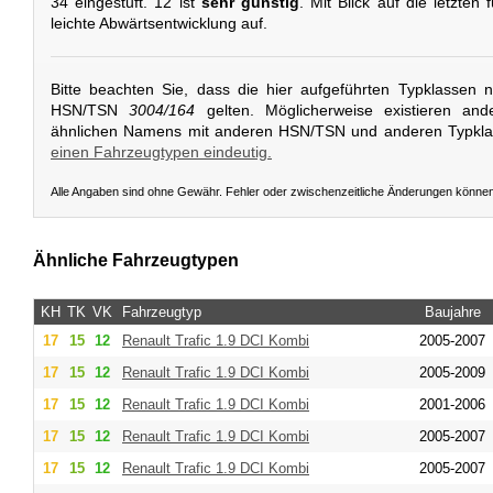
34 eingestuft. 12 ist
sehr günstig
. Mit Blick auf die letzten
leichte Abwärtsentwicklung auf.
Bitte beachten Sie, dass die hier aufgeführten Typklassen 
HSN/TSN
3004/164
gelten. Möglicherweise existieren and
ähnlichen Namens mit anderen HSN/TSN und anderen Typkl
einen Fahrzeugtypen eindeutig.
Alle Angaben sind ohne Gewähr. Fehler oder zwischenzeitliche Änderungen könne
Ähnliche Fahrzeugtypen
KH
TK
VK
Fahrzeugtyp
Baujahre
17
15
12
Renault
Trafic 1.9 DCI Kombi
2005-2007
17
15
12
Renault
Trafic 1.9 DCI Kombi
2005-2009
17
15
12
Renault
Trafic 1.9 DCI Kombi
2001-2006
17
15
12
Renault
Trafic 1.9 DCI Kombi
2005-2007
17
15
12
Renault
Trafic 1.9 DCI Kombi
2005-2007