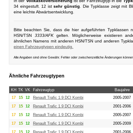
In der
Vollkaskoversicherung
ist der Fahrzeugtyp in die
Typk
34 eingestuft. 12 ist
sehr günstig
. Die Typklasse zeigt mit B
eine leichte Abwärtsentwicklung.
Bitte beachten Sie, dass die hier aufgeführten Typklassen 
HSN/TSN
3333/AFK
gelten. Möglicherweise existieren an
ähnlichen Namens mit anderen HSN/TSN und anderen Typkl
einen Fahrzeugtypen eindeutig.
Alle Angaben sind ohne Gewähr. Fehler oder zwischenzeitliche Änderungen könne
Ähnliche Fahrzeugtypen
KH
TK
VK
Fahrzeugtyp
Baujahre
17
15
12
Renault
Trafic 1.9 DCI Kombi
2005-2007
17
15
12
Renault
Trafic 1.9 DCI Kombi
2001-2006
17
15
12
Renault
Trafic 1.9 DCI Kombi
2005-2007
17
15
12
Renault
Trafic 1.9 DCI Kombi
2005-2009
17
15
12
Renault
Trafic 1.9 DCI Kombi
2001-2006