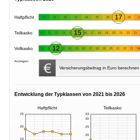
17
Haftpflicht
10
11
12
13
14
15
16
18
1
15
Teilkasko
10
11
12
13
14
16
17
18
19
20
21
22
23
12
Vollkasko
10
11
13
14
15
16
17
18
19
20
21
22
23
24
Anzeigen:
Versicherungsbeitrag in Euro berechnen
Entwicklung der Typklassen von 2021 bis 2026
Haftpflicht
Teilkasko
25
33
30
20
25
20
15