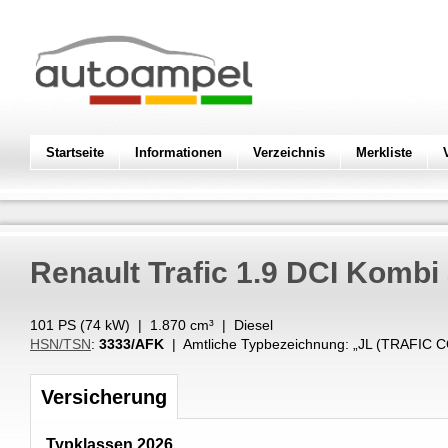
Startseite
Informationen
Verzeichnis
Merkliste
Renault
Trafic 1.9 DCI Kombi
101 PS (
74
kW
) |
1.870
cm³
|
Diesel
HSN/TSN
:
3333/AFK
| Amtliche Typbezeichnung: „
JL (TRAFIC C
Versicherung
Typklassen 2026