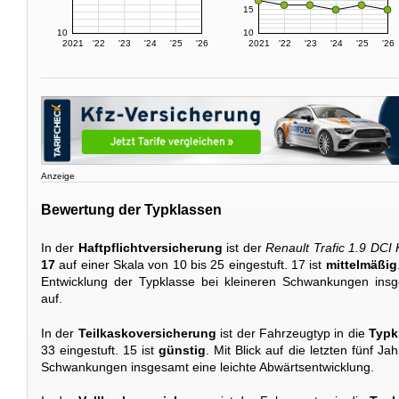
15
10
10
2021
'22
'23
'24
'25
'26
2021
'22
'23
'24
'25
'26
Anzeige
Bewertung der Typklassen
In der
Haftpflichtversicherung
ist der
Renault Trafic 1.9 DCI
17
auf einer Skala von 10 bis 25 eingestuft. 17 ist
mittelmäßig
Entwicklung der Typklasse bei kleineren Schwankungen insg
auf.
In der
Teilkaskoversicherung
ist der Fahrzeugtyp in die
Typk
33 eingestuft. 15 ist
günstig
. Mit Blick auf die letzten fünf Ja
Schwankungen insgesamt eine leichte Abwärtsentwicklung.