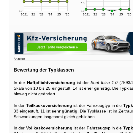
15
10
10
2021
'22
'23
'24
'25
'26
2021
'22
'23
'24
'25
'26
Anzeige
Bewertung der Typklassen
In der
Haftpflichtversicherung
ist der
Seat Ibiza 1.0
(7593/4
Skala von 10 bis 25 eingestuft. 14 ist
eher günstig
. Die Typkla
hinweg nicht geändert.
In der
Teilkaskoversicherung
ist der Fahrzeugtyp in die
Typk
33 eingestuft. 11 ist
sehr günstig
. Die Typklasse ist im Zeitrau
Schwankungen insgesamt gleich geblieben.
In der
Vollkaskoversicherung
ist der Fahrzeugtyp in die
Typk