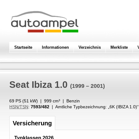
Startseite
Informationen
Verzeichnis
Merkliste
Seat
Ibiza 1.0
(1999 – 2001)
69 PS (
51
kW
) |
999
cm³
|
Benzin
HSN/TSN
:
7593/482
| Amtliche Typbezeichnung: „
6K (IBIZA 1.0)
“
Versicherung
Typklassen 2026