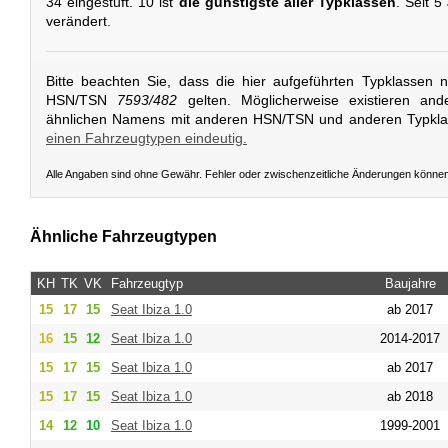
34 eingestuft. 10 ist
die günstigste aller Typklassen
. Seit 5
verändert.
Bitte beachten Sie, dass die hier aufgeführten Typklassen 
HSN/TSN
7593/482
gelten. Möglicherweise existieren and
ähnlichen Namens mit anderen HSN/TSN und anderen Typkl
einen Fahrzeugtypen eindeutig.
Alle Angaben sind ohne Gewähr. Fehler oder zwischenzeitliche Änderungen könne
Ähnliche Fahrzeugtypen
KH
TK
VK
Fahrzeugtyp
Baujahre
15
17
15
Seat
Ibiza 1.0
ab 2017
16
15
12
Seat
Ibiza 1.0
2014-2017
15
17
15
Seat
Ibiza 1.0
ab 2017
15
17
15
Seat
Ibiza 1.0
ab 2018
14
12
10
Seat
Ibiza 1.0
1999-2001